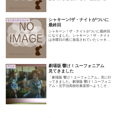
すめのコント番組ベスト５をセレクトし
てみました。LIFE！～人生に捧げるコン
ト～『LIFE！～人生に捧げるコント～』
はＮＨＫで放送さ...
シャキーン!ザ・ナイトがついに
エンターテイメント
最終回
シャキーン！ザ・ナイトがついに最終回
になりました。シャキーン！ザ・ナイト
は水曜日の夜に放送されていたシャキー
ン！の大人向け夜番組。最終回は、2011
年3月23日（水） 19時20分～40分放送
分。録画してたから今見たけどｗナイト
ジュモクさん...
劇場版 響け！ユーフォニアム
アニメ
見てきました
「劇場版 響け！ユーフォニアム」見に行
ってきました。劇場版 響け！ユーフォニ
アム～北宇治高校吹奏楽部へようこそ～
入場者プレゼントもらってきましたー(*
´ω｀*)ミニクリアファイルの2年生バージ
ョン裏は北宇治高校仕様の譜面台紙。週
替りで入場者...