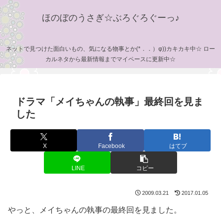
ほのぼのうさぎ☆ぶろぐろぐーっ♪
ネットで見つけた面白いもの、気になる物事とか(*．．）φ))カキカキ中☆ ロー
カルネタから最新情報までマイペースに更新中☆
ドラマ「メイちゃんの執事」最終回を見ま
した
X
Facebook
はてブ
LINE
コピー
2009.03.21
2017.01.05
やっと、メイちゃんの執事の最終回を見ました。