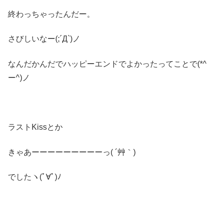
終わっちゃったんだー。
さびしいなー(;´Д`)ノ
なんだかんだでハッピーエンドでよかったってことで(*^
ー^)ノ
ラストKissとか
きゃあーーーーーーーーーっ( ´艸｀)
でしたヽ(ﾟ∀ﾟ)ﾉ