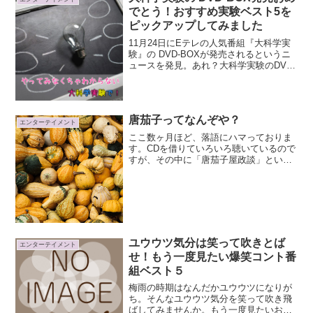
でとう！おすすめ実験ベスト5を
ピックアップしてみました
11月24日にEテレの人気番組『大科学実
験』の DVD-BOXが発売されるというニ
ュースを発見。あれ？大科学実験のDVD
って発売されていなかったの？と思って
調べたら、以前発売されたDVDはセレク
ト版だったみたい。ついに、大科学実験
のDVDが...
唐茄子ってなんぞや？
エンターテイメント
ここ数ヶ月ほど、落語にハマっておりま
す。CDを借りていろいろ聴いているので
すが、その中に「唐茄子屋政談」という
落語がありまして。「唐茄子 ＝ ナ
ス」 のつもりで聴いていたのですが、
「ナス」ではなくて「カボチャ」だとい
うことことが判明！！( ...
ユウウツ気分は笑って吹きとば
エンターテイメント
せ！もう一度見たい爆笑コント番
組ベスト５
梅雨の時期はなんだかユウウツになりが
ち。そんなユウウツ気分を笑って吹き飛
ばしてみませんか。もう一度見たいおす