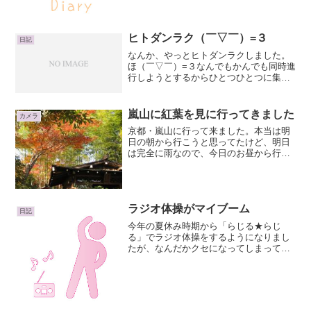
時...
ヒトダンラク（￣▽￣）=３
日記
なんか、やっとヒトダンラクしました。
ほ（￣▽￣）=３なんでもかんでも同時進
行しようとするからひとつひとつに集中
できなくてよけい時間がかかってしまっ
て、うあああああってなること、結構あ
りますｗわかってるんだけどなぁｗｗｗ
嵐山に紅葉を見に行ってきました
カメラ
結局ひとつひとつやっつ...
京都・嵐山に行って来ました。本当は明
日の朝から行こうと思ってたけど、明日
は完全に雨なので、今日のお昼から行っ
て来ました。行ったら・・・すごいヒト(;
´Д`)ノヒト ひと 人 ！！ものっすごい
人でした。でも、紅葉キレイでした♪グラ
デーション具...
ラジオ体操がマイブーム
日記
今年の夏休み時期から「らじる★らじ
る」でラジオ体操をするようになりまし
たが、なんだかクセになってしまってほ
ぼ毎日続けています。らじる★らじる
NHKネットラジオ勤めていた頃は朝6時に
は起きていたので、土日以外は6時頃起き
る→ちょっとヨガ→6...