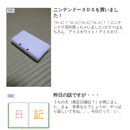
ニンテンドー３ＤＳを買いまし
日記
た！
ついに！ついについについに！！ニンテ
ンドウ3DS買っちゃいました♪カラーはも
ちろん、アイスホワイト！アイスホワイ
トが発売されたのは去年の11月です。買
おうかどうしようかと迷いつつそれほど
特化して遊びたいソフトが無かったので
約1年、買うことを...
昨日の話ですが・・・
日記
うちの犬（推定12歳位？）が死にまし
た。まぁ 老衰なんでしょうが。やっぱ
り寂しいですね。。。今日だって いつ
も通りふいに 犬にちょっかいを出しに
行こうとして名前を呼ぶ寸前に（
あ。 ・・・もうおらんの
や。 ）何度も 思い返す。・・・