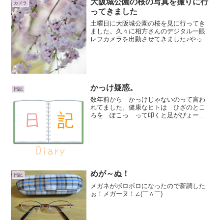
大阪城公園の桜の写真を撮りに行
カメラ
ってきました
土曜日に大阪城公園の桜を見に行ってき
ました。久々に相方さんのデジタル一眼
レフカメラを出動させてきました♪やっぱ
りデジカメとは違いますねー。ファイン
ダーをのぞくだけでも楽しい♪（大阪城大
手門周辺のしだれ桜）日影のところは過
ごしやすい気温だった...
かっけ疑惑。
日記
数年前から かっけじゃないのって言わ
れてました。健康なヒトは ひざのとこ
ろを ぽこっ って叩くと足がぴょーん
って上がります。かっけのヒトは 無反応
なんだとか。。。。今日は なんか 左
足ひざが痛むのでちょっと危機を感じ
て かっけというものを...
めが～ぬ！
日記
メガネがボロボロになったので新調した
ぉ！メガーヌ！∠(￣∧￣)