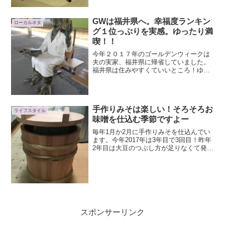
GWは福井県へ。幸福度ランキン
ローカルネタ
グ１位っぷりを実感。ゆったり満
喫！！
今年２０１７年のゴールデンウィークは
夫の実家、福井県に帰省していました。
福井県は住みやすくていいところ！ゆっ
たり満喫してきました。福井県は２０１
６年の幸福度ランキング１位福井県とい
えば、日本総合研究所が発表している
「幸福度ランキング２０１６...
手作りみそは楽しい！そろそろお
ライフスタイル
味噌を仕込む季節ですよー
毎年1月か2月に手作りみそを仕込んでい
ます。今年2017年は3年目で3回目！昨年
2年目は大豆のつぶし方が足りなくて発酵
に物足りなさを感じました。一昨年1年目
は手順通り真面目に作ったのでとても美
味しいおみそができました。2年目の反省
を活かし、...
スポンサーリンク