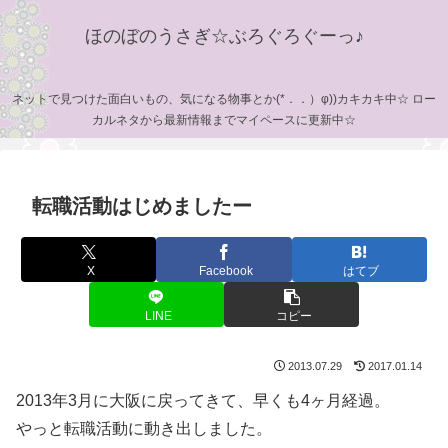
ほのぼのうさぎ☆ぶろぐろぐーっ♪
ネットで見つけた面白いもの、気になる物事とか(*．．）φ))カキカキ中☆ ロー
カルネタから最新情報までマイペースに更新中☆
転職活動はじめましたー
X
Facebook
はてブ
LINE
コピー
2013.07.29
2017.01.14
2013年3月に大阪に戻ってきて、早くも4ヶ月経過。
やっと転職活動に動き出しました。