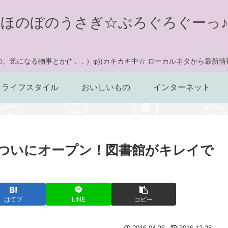
ほのぼのうさぎ☆ぶろぐろぐーっ♪
、気になる物事とか(*．．）φ))カキカキ中☆ ローカルネタから最新
ライフスタイル
おいしいもの
インターネット
ついにオープン！図書館がキレイで
はてブ
LINE
コピー