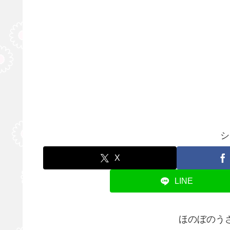
シ
X
LINE
ほのぼのう