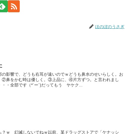
ほのぼのうさぎ
た
邪の影響で、どうも右耳が遠いのでｗどうも鼻水のせいらしく。お
。②鼻をかむ時は優しく。③上品に、④片方ずつ。と言われまし
・全部です（*´ー`)だってもう ヤケク...
も？ｗ 幻滅しないでねｗ以前、某ドラッグストアで「ケナッシ