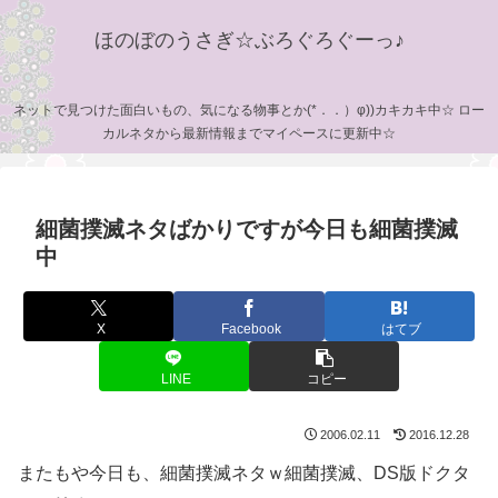
ほのぼのうさぎ☆ぶろぐろぐーっ♪
ネットで見つけた面白いもの、気になる物事とか(*．．）φ))カキカキ中☆ ロー
カルネタから最新情報までマイペースに更新中☆
細菌撲滅ネタばかりですが今日も細菌撲滅
中
X
Facebook
はてブ
LINE
コピー
2006.02.11
2016.12.28
またもや今日も、細菌撲滅ネタｗ細菌撲滅、DS版ドクタ