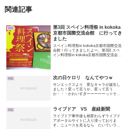
関連記事
第3回 スペイン料理祭 in kokoka
日記
京都市国際交流会館 に行ってき
ました
スペイン料理祭in kokoka京都市国際交流
会館！行ってきましたよー。第3回 スペ
イン料理祭in kokoka京都市国際交流会館
いいお天気に恵まれ、日差しはちょっと
きつめだけども木陰に入るとちょうどい
い感じに。お酒がとても美味しい陽気な
一...
次の日ケロリ なんてやつｗ
日記
サンエックスより 変なキャラが誕生し
ました！変って言うか、変って言う
か・・・かわいすぎーーーーーっ☆その
名も 『次の日ケロリ』。わけわかめー
ーーーーーーーーーーーーー！！！！
（笑）お察しのとおり、かえる君です。
ライブドア VS 産経新聞
日記
「ま、いいケロ」が口癖のカエル...
ライブドア事件後も相変わらずライブド
アポータルサイトに入り浸っておりま
す。ニュースを見るなら たいていライ