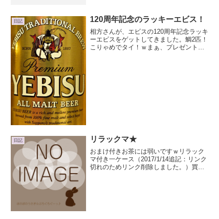
ブドアニュース派なんですが面白いもの
見っけ～～～♪（いや、面白がったらいか
んがやけどさｗ）産経新聞 VS ライブ
120周年記念のラッキーエビス！
日記
ドアふーん そーなのか...
相方さんが、エビスの120周年記念ラッキ
ーエビスをゲットしてきました。鯛2匹！
こりゃめでタイ！ｗまぁ、プレゼント用
なんですけどねｗ贈る前に、包装する前
に、ちょこっと記念に撮影会♪たぶん、
120周年の限定抽選販売されたものだと思
うケド、まぁこ...
リラックマ★
日記
おまけ付きお茶には弱いですｗリラック
マ付き一ケース（2017/1/14追記：リンク
切れのためリンク削除しました。）買っ
ていいですか？ｗ