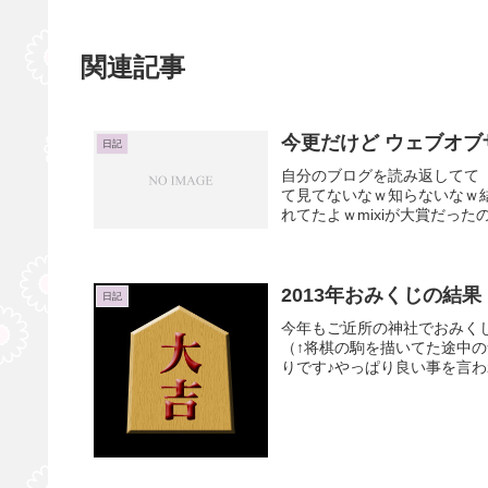
関連記事
今更だけど ウェブオブ
日記
自分のブログを読み返してて 
て見てないなｗ知らないなｗ
れてたよｗmixiが大賞だった
2013年おみくじの結果
日記
今年もご近所の神社でおみくじ
（↑将棋の駒を描いてた途中
りです♪やっぱり良い事を言わ