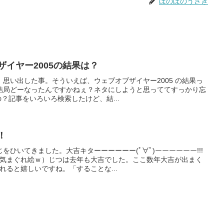
ほのぼのうさぎ
ザイヤー2005の結果は？
思い出した事。そういえば、ウェブオブザイヤー2005 の結果っ
結局どーなったんですかねぇ？ネタにしようと思っててすっかり忘
の？記事をいろいろ検索したけど、結...
！
をひいてきました。大吉キターーーーーー(ﾟ∀ﾟ)ーーーーーー!!!
の気まぐれ絵ｗ）じつは去年も大吉でした。ここ数年大吉が出まく
れると嬉しいですね。「することな...