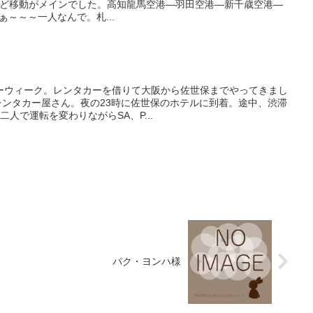
んど移動がメインでした。高知龍馬空港—羽田空港—新千歳空港—
ぁ～～～一人なんで。札...
ーウィーク。レンタカーを借りて大阪から佐世保までやってきまし
時にレンタカー屋さん。夜の23時に佐世保のホテルに到着。途中、渋滞
人で運転を変わりながらSA、P...
パク・ヨンハ様