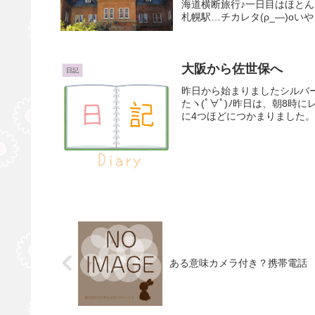
海道横断旅行♪一日目はほと
札幌駅…チカレタ(ρ_—)oいや
大阪から佐世保へ
日記
昨日から始まりましたシルバ
たヽ(ﾟ∀ﾟ)ﾉ昨日は、朝8
に4つほどにつかまりました。二
ある意味カメラ付き？携帯電話