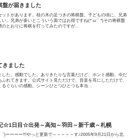
棋盤が届きました
セットがあります。桂の木の足つきの将棋盤。子どもの頃に、兄弟
い。兄弟が多いとこういう面ではお得ですね(*´ω｀*)その将棋盤
のとおりに将棋を打ってみたのですが...
てきました
ました。感動でした。ありきたりな言葉だけど、ホント感動。今だ
あふれてきます。公式サイト見ただけで、音楽を耳にしただけで、
るぐらいの感動。シーンひとつひとつも本当...
行記☆1日目☆出発～高知～羽田～新千歳～札幌
)ーーーー!!!やっと更新で～～～～～す♪2005年9月21日から北