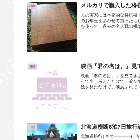
メルカリで購入した将
将棋
夫の実家には本格的な将棋盤
のお年玉をあわせて買ったらし
を使って、過去の名人戦の棋譜
映画『君の名は。』見
日記
映画『君の名は。』を見てき
って少し考えただけで、涙が
絵を見ただけで。涙あふれてく
北海道横断6泊7日旅
日記
北海道旅行♪キターーーー(゜∀゜