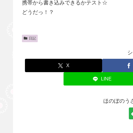
携帯から書き込みできるかテスト☆
どうだっ！？
日記
シ
X
LINE
ほのぼのう