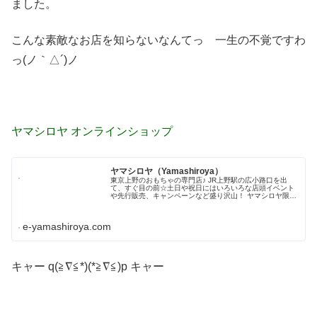
ました。
こんな素敵なお店を知らないなんてっ 一生の不覚ですわ
っ(ノ｀△´)ノ
ヤマシロヤ オンラインショップ
ヤマシロヤ（Yamashiroya）
東京上野のおもちゃの専門店♪ JR上野駅の広小路口を出
て、すぐ目の前☆土日や祝日にはいろいろな店頭イベント
や先行販売、キャンペーンなど盛り沢山！ ヤマシロヤ限
定、人気キャラクター商品や、お土産など豊富な品揃え。
ヤマシロヤに来れば新しい発見や...
e-yamashiroya.com
キャー q(≧∇≦*)(*≧∇≦)p キャー