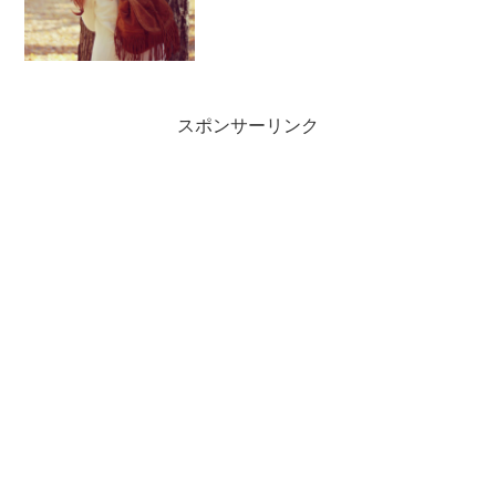
した。私の精神年齢は19歳でした、あな
たは？ #私の精神年齢— chisey＠ほのぼ
のうさぎ (@chise_usa) 2017...
スポンサーリンク