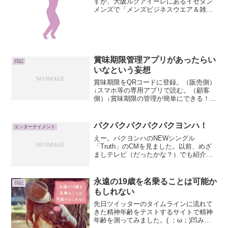
すが、大阪ルクアイーレにあるイセタン
メンズで「メンズビジネスウエア＆雑貨
バーゲン」が開催されていたので行って
きました！大阪イセタン メンズスタイル
メンズウエア･雑貨ルクア期間：2016年
11月2日（水）...
賞味期限管理アプリがあったらい
日記
いなという妄想
賞味期限をQRコードに登録。（販売側）
↓スマホ等の専用アプリで読む。（顧客
側）↓賞味期限の管理が簡単にできる！と
か。さらに冷蔵庫と連動してくれれば嬉
しい。残ってるよーって。まぁ、常備し
てたコンニャクの賞味期限がまた切れて
パクパクパクパクパクヨンハ！
エンターテイメント
いて、ちょっと凹んだ...
えー。パクヨンハのNEWシングル
「Truth」のCMを見ました。以前、めざ
ましテレビ（だったかな？）でも紹介し
てたけど、CMでは時間帯が合わないの
か、うちのほうで放送していないのか見
かけなくて、もう一度見たかったCM。パ
永遠の19歳を名乗ることは可能か
日記
クヨンハのCM（20...
もしれない
先日ツイッターのタイムラインに流れて
きた精神年齢をテストするサイトで精神
年齢を測ってみました。( ；ω；)凹みま