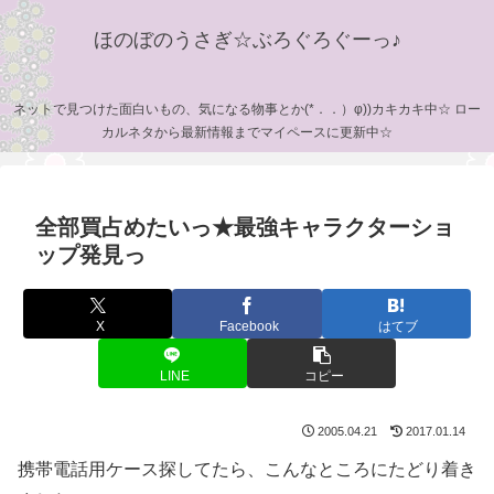
ほのぼのうさぎ☆ぶろぐろぐーっ♪
ネットで見つけた面白いもの、気になる物事とか(*．．）φ))カキカキ中☆ ロー
カルネタから最新情報までマイペースに更新中☆
全部買占めたいっ★最強キャラクターショ
ップ発見っ
X
Facebook
はてブ
LINE
コピー
2005.04.21
2017.01.14
携帯電話用ケース探してたら、こんなところにたどり着き