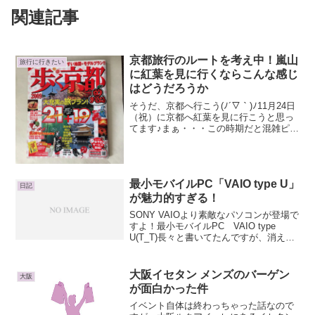
関連記事
京都旅行のルートを考え中！嵐山
旅行に行きたい
に紅葉を見に行くならこんな感じ
はどうだろうか
そうだ、京都へ行こう(ﾉ´▽｀)ﾉ11月24日
（祝）に京都へ紅葉を見に行こうと思っ
てます♪まぁ・・・この時期だと混雑ピー
クだと思いますが^^;紅葉を楽しむ・・・
と言うより人を見に行ってきますヽ(･
ω･)/しかも天気が微妙・・・。週間天気
予報...
最小モバイルPC「VAIO type U」
日記
が魅力的すぎる！
SONY VAIOより素敵なパソコンが登場で
すよ！最小モバイルPC VAIO type
U(T_T)長々と書いてたんですが、消えて
しまったので簡略します（泣）一度消え
てしまうといくら熱く語ってても冷めて
しまいますね・・・。でも・・・気を取
大阪イセタン メンズのバーゲン
大阪
り...
が面白かった件
イベント自体は終わっちゃった話なので