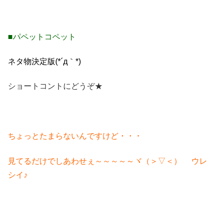
■パペットコペット
ネタ物決定版(*´д｀*)
ショートコントにどうぞ★
ちょっとたまらないんですけど・・・
見てるだけでしあわせぇ～～～～～ヾ（＞▽＜）ゞ ウレ
シイ♪