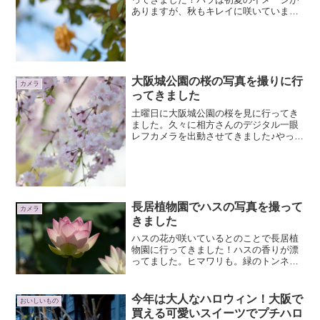
ありますが、秋もキレイに咲いています♪
今日は青空も見えるけど雲も出ている、
まあまあ良いお天気ではあったんだけ
ど、風が強くて太陽が雲に隠れると寒か
ったです。木枯らし1号が...
大阪城公園の桜の写真を撮りに行
カメラ
ってきました
土曜日に大阪城公園の桜を見に行ってき
ました。久々に相方さんのデジタル一眼
レフカメラを出動させてきました♪やっぱ
りデジカメとは違いますねー。ファイン
ダーをのぞくだけでも楽しい♪（大阪城大
手門周辺のしだれ桜）日影のところは過
ごしやすい気温だった...
長居植物園でハスの写真を撮って
カメラ
きました
ハスの花が咲いているとのことで長居植
物園に行ってきました！ハスの香りが漂
ってました。ヒマワリも。緑のトンネル
には大きなヒョウタンがぶら下がってま
した。スイレン周辺でチョウトンボを発
見！！暑かったけどいろんな写真が撮れ
今年は大人なハロウィン！大阪で
おいしいもの
てよかった♪♪
買える可愛いスイーツでプチハロ