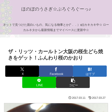
ほのぼのうさぎ☆ぶろぐろぐーっ♪
ネットで見つけた面白いもの、気になる物事とか(*．．）φ))カキカキ中☆ ロー
カルネタから最新情報までマイペースに更新中☆
ザ・リッツ・カールトン大阪の桜生どら焼
きをゲット！ふんわり桜のかおり
X
Facebook
はてブ
LINE
コピー
2017.03.11
2017.03.27