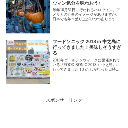
ウィン気分を味わおう♪
毎年10月31日に行われるハロウィン。ア
メリカの行事のイメージがありますが、
日本でも年々盛り上がりつつあります
ね。昨年2016年のハロウィンの推計市場
規模は約1345億円でバレンタインデーを
越えたとか。すごい勢いです。（参考サ
イト：一般社団...
フードソニック 2018 in 中之島に
大阪
行ってきました！美味しそうすぎ
る
2018年ゴールデンウィークに開催されて
いる『FOOD SONIC 2018 in 中之島』に
行ってきました！わたしが行った日時
は、5月1日（火）の朝10時頃。ゴールデ
ンウィーク期間中の平日5月1日（火）、2
日（水）はハッピーデーで入場無料...
スポンサーリンク