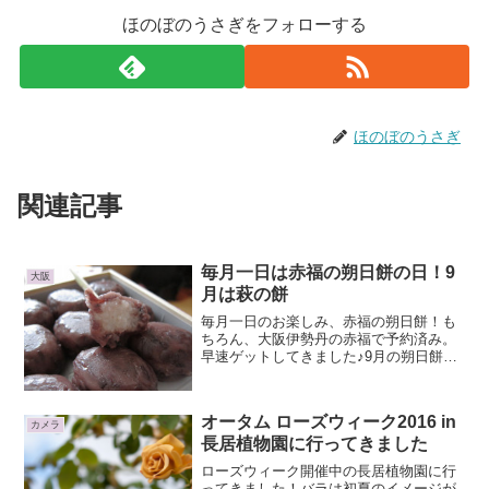
ほのぼのうさぎをフォローする
ほのぼのうさぎ
関連記事
毎月一日は赤福の朔日餅の日！9
大阪
月は萩の餅
毎月一日のお楽しみ、赤福の朔日餅！も
ちろん、大阪伊勢丹の赤福で予約済み。
早速ゲットしてきました♪9月の朔日餅は
萩の餅です。この千代紙もお楽しみ。毎
回、できるだけキレイに開いて、たたん
で収集。萩の餅の説明も丁寧に書かれて
オータム ローズウィーク2016 in
います。ぱかっと開ける...
カメラ
長居植物園に行ってきました
ローズウィーク開催中の長居植物園に行
ってきました！バラは初夏のイメージが