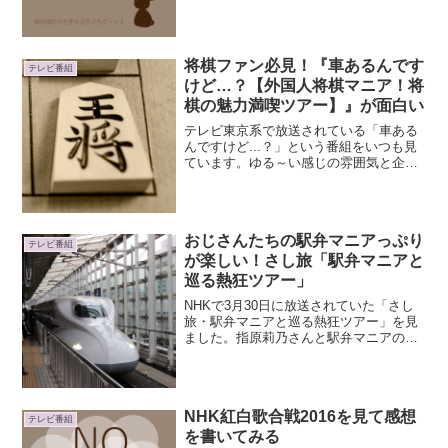
（2017/1/15追記：リンク切れのためリン
ク削除...
将棋ファン必見！『車あるんです
テレビ番組
けど…？【外国人将棋マニア！将
棋の魅力満喫ツアー】』が面白い
テレビ東京系で放送されている「車ある
んですけど...？」という番組をいつも見
ています。ゆる～い感じの雰囲気と企画
がマニアックで面白い！今回は外国人将
棋マニアが将棋に関するところを回ると
いうツアー。将棋ファンとしては、見て
いて楽しかったです。...
おじさんたちの駅弁マニアっぷり
テレビ番組
が楽しい！さし旅「駅弁マニアと
巡る熱狂ツアー」
NHKで3月30日に放送されていた「さし
旅・駅弁マニアと巡る熱狂ツアー」を見
ました。指原莉乃さんと駅弁マニアのお
じさん５人が、伊豆・箱根の鉄道旅を回
るという番組。面白かったです。さし旅
「駅弁マニアと巡る熱狂ツアー」さし旅
「駅弁マニアと巡る熱...
NHK紅白歌合戦2016を見て感想
テレビ番組
を書いてみる