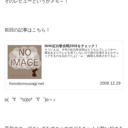
そのレビューというかメモ～！
前回の記事はこちら！
NHK紅白歌合戦2008をチェック！
そういえば、今年の紅白歌合戦はどうなんでしょうかー。
最近あまりテレビを見ていないので誰が出場するとかチェ
ックするのを忘れてたよ(´・ω・`)曲順も発表されてるよう
ですね～。NHK紅白歌合戦（2017/1/15追記：リンク切れ
のためリンク削除...
2008.12.29
honobonousagi.net
o(゜∇゜*o)(o*゜∇゜)o～♪