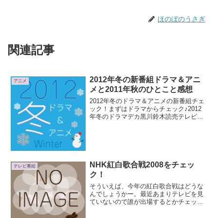
ほのぼのうさぎ
関連記事
2012年冬の新番組ドラマ＆アニ
アニメ
メと2011年秋のひとこと感想
2012年冬のドラマ＆アニメの新番組チェ
ック！まずはドラマからチェック♪2012
年冬のドラマデカ黒川鈴木読売テレビ
2012年1月5日夜11:58 スタート！（日本
テレビ系） 毎週木曜 23:58～24:38小さ
な田舎町で活躍するチームワー...
NHK紅白歌合戦2008をチェッ
テレビ番組
ク！
そういえば、今年の紅白歌合戦はどうな
んでしょうかー。最近あまりテレビを見
ていないので誰が出場するとかチェック
するのを忘れてたよ(´・ω・`)曲順も発表
されてるようですね～。NHK紅白歌合戦