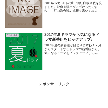
2016年12月31日の第67回紅白歌合戦を見
ました。映像や演出がスゴかったです
ね！！紅白歌合戦の感想を書いてみまし
た。第67回紅白歌合戦2016年の司会者
は、紅組司会が有村架純さん、白組司会
が嵐の相葉雅紀くん！総合司会は武田真
一アナウンサ...
2017年夏ドラマから気になるド
テレビ番組
ラマ新番組をピックアップ♪
2017年夏の新番組が始まりますね！７月
からスタートするドラマの新番組から、
気になるドラマをピックアップしてみま
した。放送局、放送日時は大阪近辺を中
心に書いています。ファイブフジテレビ
系：2017年7月3日（月）27:10～スター
ト毎週月曜...
スポンサーリンク