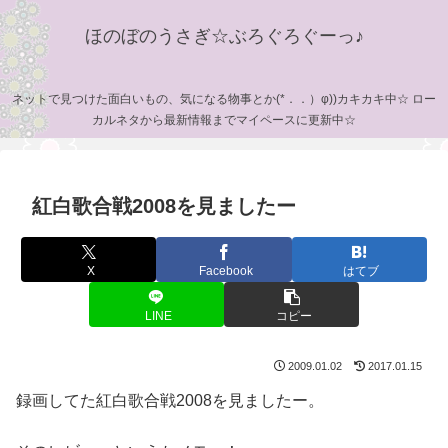
ほのぼのうさぎ☆ぶろぐろぐーっ♪
ネットで見つけた面白いもの、気になる物事とか(*．．）φ))カキカキ中☆ ロー
カルネタから最新情報までマイペースに更新中☆
紅白歌合戦2008を見ましたー
X
Facebook
はてブ
LINE
コピー
2009.01.02
2017.01.15
録画してた紅白歌合戦2008を見ましたー。