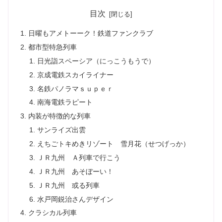
目次
日曜もアメトーーク！鉄道ファンクラブ
都市型特急列車
日光詣スペーシア（にっこうもうで）
京成電鉄スカイライナー
名鉄パノラマｓｕｐｅｒ
南海電鉄ラピート
内装が特徴的な列車
サンライズ出雲
えちごトキめきリゾート 雪月花（せつげっか）
ＪＲ九州 Ａ列車で行こう
ＪＲ九州 あそぼーい！
ＪＲ九州 或る列車
水戸岡鋭治さんデザイン
クラシカル列車