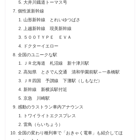
大井川鐡道トーマス号
個性派新幹線
山形新幹線 とれいゆつばさ
上越新幹線 現美新幹線
５００ＴＹＰＥ ＥＶＡ
ドクターイエロー
全国のユニークな駅
ＪＲ北海道 札沼線 新十津川駅
高知県 とさでん交通 清和学園前駅⇔一条橋駅
ＪＲ四国 予讃線 下灘駅（しもなだ）
新幹線 新横浜駅付近
京急 川崎駅
感動のラストラン車内アナウンス
トワイライトエクスプレス
雷鳥（らいちょう）
全国の変わり種列車で「おきゃく電車」も紹介してほ