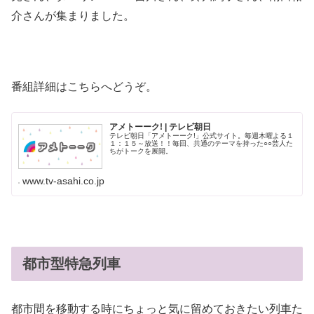
介さんが集まりました。
番組詳細はこちらへどうぞ。
アメトーーク! | テレビ朝日
テレビ朝日「アメトーーク!」公式サイト。毎週木曜よる１
１：１５～放送！！毎回、共通のテーマを持った○○芸人た
ちがトークを展開。
www.tv-asahi.co.jp
都市型特急列車
都市間を移動する時にちょっと気に留めておきたい列車た