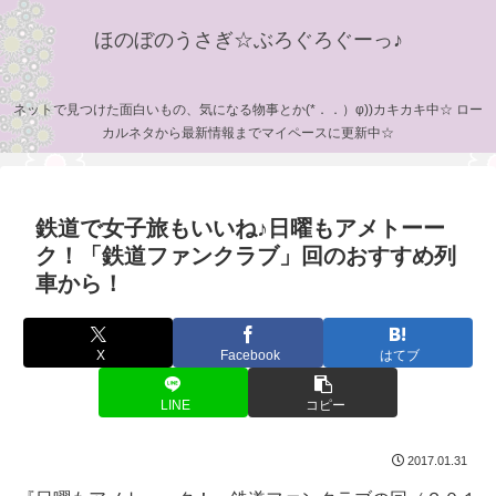
ほのぼのうさぎ☆ぶろぐろぐーっ♪
ネットで見つけた面白いもの、気になる物事とか(*．．）φ))カキカキ中☆ ロー
カルネタから最新情報までマイペースに更新中☆
鉄道で女子旅もいいね♪日曜もアメトーー
ク！「鉄道ファンクラブ」回のおすすめ列
車から！
X
Facebook
はてブ
LINE
コピー
2017.01.31