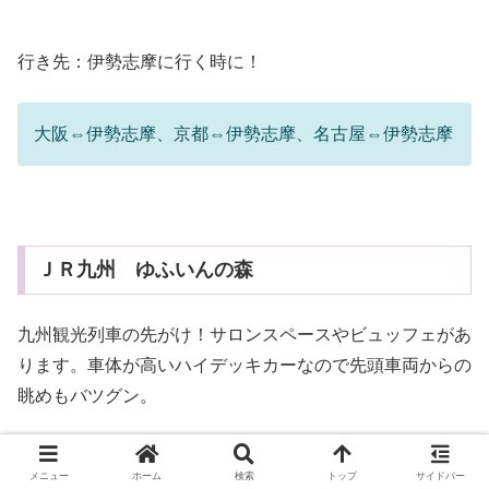
行き先：伊勢志摩に行く時に！
大阪⇔伊勢志摩、京都⇔伊勢志摩、名古屋⇔伊勢志摩
ＪＲ九州 ゆふいんの森
九州観光列車の先がけ！サロンスペースやビュッフェがあ
ります。車体が高いハイデッキカーなので先頭車両からの
眺めもバツグン。
由布院＆別府の温泉めぐりに行く時に乗るのもステキです
メニュー
ホーム
検索
トップ
サイドバー
ね！