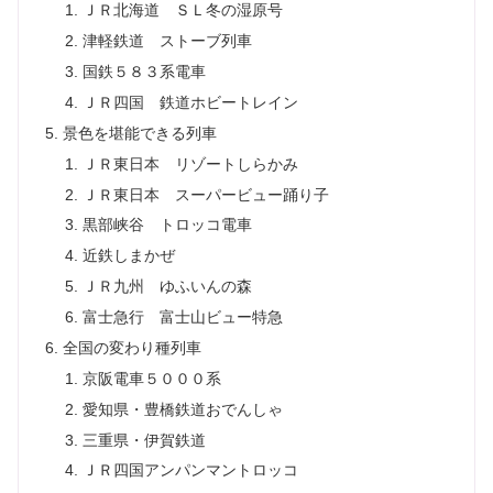
ＪＲ北海道 ＳＬ冬の湿原号
津軽鉄道 ストーブ列車
国鉄５８３系電車
ＪＲ四国 鉄道ホビートレイン
景色を堪能できる列車
ＪＲ東日本 リゾートしらかみ
ＪＲ東日本 スーパービュー踊り子
黒部峡谷 トロッコ電車
近鉄しまかぜ
ＪＲ九州 ゆふいんの森
富士急行 富士山ビュー特急
全国の変わり種列車
京阪電車５０００系
愛知県・豊橋鉄道おでんしゃ
三重県・伊賀鉄道
ＪＲ四国アンパンマントロッコ