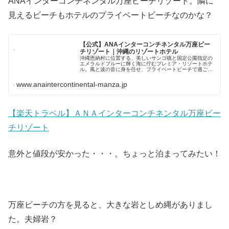
ANAインターコンチネンタル万座ビーチリゾート。隣に
見えるビーチもホテルのプライベートビーチなのかな？
【公式】ANAインターコンチネンタル万座ビー
チリゾート｜沖縄のリゾートホテル
沖縄恩納村に位置する、美しいサンゴ礁と国定公園指定の
エメラルドブルーに輝く海に佇むプレミア・リゾートホテ
ル。風と波の音に身を任せ、プライベートビーチで過ごす
贅沢時間。
www.anaintercontinental-manza.jp
【楽天トラベル】ＡＮＡインターコンチネンタル万座ビー
チリゾート
意外と値段が安かった・・・。ちょっと泊まってみたい！
万座ビーチの方を見ると、大きな岩としめ縄がありまし
た。夫婦岩？