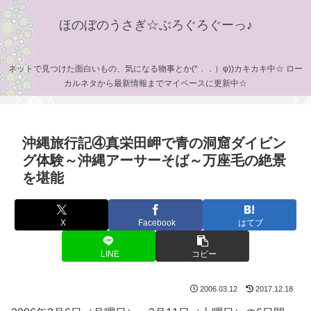
ほのぼのうさぎ☆ぶろぐろぐーっ♪
ネットで見つけた面白いもの、気になる物事とか(*．．）φ))カキカキ中☆ ロー
カルネタから最新情報までマイペースに更新中☆
沖縄旅行記④真栄田岬で青の洞窟ダイビン
グ体験～沖縄アーサーそば～万座毛の絶景
を堪能
X
Facebook
はてブ
LINE
コピー
2006.03.12
2017.12.18