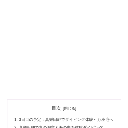
目次
3日目の予定：真栄田岬でダイビング体験～万座毛へ
真栄田岬で青の洞窟と海の中を体験ダイビング