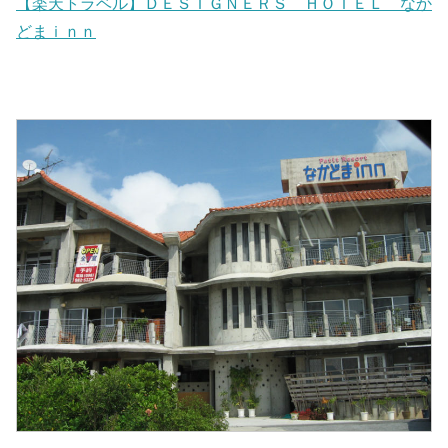
【楽天トラベル】ＤＥＳＩＧＮＥＲＳ ＨＯＴＥＬ なか
どまｉｎｎ