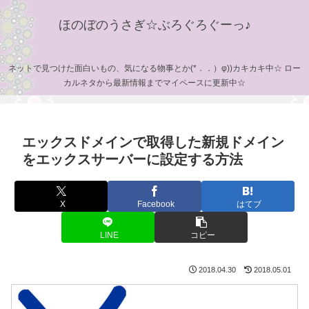
ほのぼのうさぎ☆ぶろぐろぐーっ♪
ネットで見つけた面白いもの、気になる物事とか(*．．）φ))カキカキ中☆ ロー
カルネタから最新情報までマイペースに更新中☆
エックスドメインで取得した新規ドメイン
をエックスサーバーに設定する方法
X
Facebook
はてブ
LINE
コピー
2018.04.30
2018.05.01