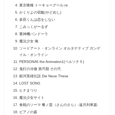
東京喰種 トーキョーグール:re
かくりよの宿飯(やどめし)
多田くんは恋をしない
こみっくがーるず
重神機パンドーラ
魔法少女 俺
ソードアート・オンライン オルタナティブ ガンゲ
イル・オンライン
PERSONA5 the Animation1(ペルソナ５)
鬼灯の冷徹 第弐期 その弐
銀河英雄伝説 Die Neue These
LOST SONG
ヒナまつり
魔法少女サイト
食戟のソーマ 餐ノ皿（さんのさら）-遠月列車篇-
ピアノの森