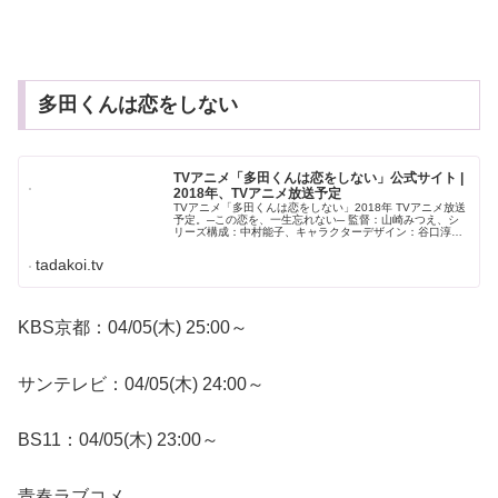
多田くんは恋をしない
TVアニメ「多田くんは恋をしない」公式サイト |
2018年、TVアニメ放送予定
TVアニメ「多田くんは恋をしない」2018年 TVアニメ放送
予定。─この恋を、一生忘れない─ 監督：山崎みつえ、シ
リーズ構成：中村能子、キャラクターデザイン：谷口淳一
郎、アニメーション制作：動画工房
tadakoi.tv
KBS京都：04/05(木) 25:00～
サンテレビ：04/05(木) 24:00～
BS11：04/05(木) 23:00～
青春ラブコメ。