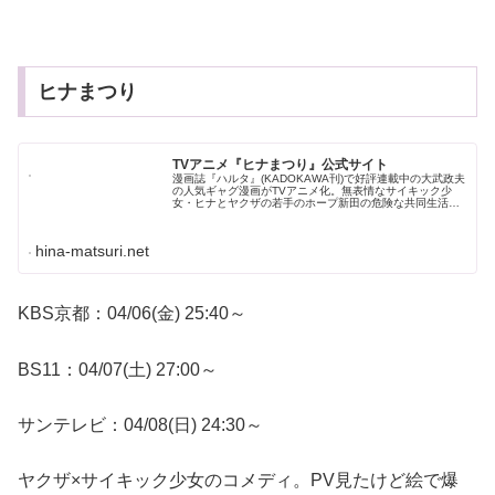
ヒナまつり
TVアニメ『ヒナまつり』公式サイト
漫画誌『ハルタ』(KADOKAWA刊)で好評連載中の大武政夫
の人気ギャグ漫画がTVアニメ化。無表情なサイキック少
女・ヒナとヤクザの若手のホープ新田の危険な共同生活が
始まった！
hina-matsuri.net
KBS京都：04/06(金) 25:40～
BS11：04/07(土) 27:00～
サンテレビ：04/08(日) 24:30～
ヤクザ×サイキック少女のコメディ。PV見たけど絵で爆