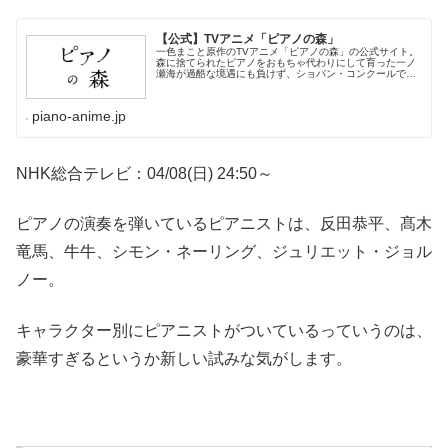
【公式】TVアニメ「ピアノの森」
一色まこと原作のTVアニメ「ピアノの森」の公式サイト。
森に捨てられたピアノをおもちゃ代わりにして育った一ノ
瀬海が過酷な境遇にも負けず、ショパン・コンクールで世
界に挑む姿を描く感動の物語。
piano-anime.jp
NHK総合テレビ：04/08(日) 24:50～
ピアノの演奏を弾いているピアニストは、反田恭平、髙木
竜馬、牛牛、シモン・ネーリング、ジュリエット・ジョル
ノー。
キャラクター別にピアニストがついているっていうのは、
豪華すぎるというか新しい試みな気がします。