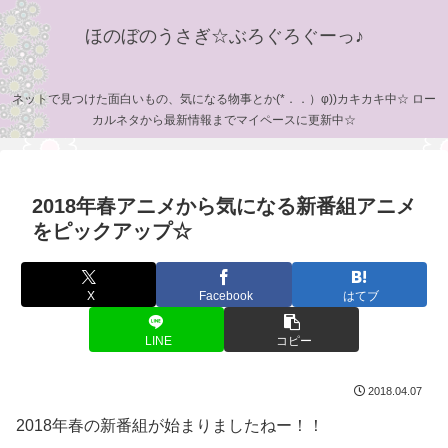
ほのぼのうさぎ☆ぶろぐろぐーっ♪
ネットで見つけた面白いもの、気になる物事とか(*．．）φ))カキカキ中☆ ロー
カルネタから最新情報までマイペースに更新中☆
2018年春アニメから気になる新番組アニメ
をピックアップ☆
X
Facebook
はてブ
LINE
コピー
2018.04.07
2018年春の新番組が始まりましたねー！！