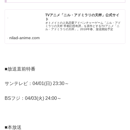
TVアニメ「ニル・アドミラリの天秤」公式サイ
ト
オトメイトの人気恋愛アドベンチャーゲーム「ニル・アド
ミラリの天秤 帝都幻惑奇譚」を原作とするTVアニメ「ニ
ル・アドミラリの天秤」。2018年春、放送開始予定
nilad-anime.com
■放送直前特番
サンテレビ：04/01(日) 23:30～
BSフジ：04/03(火) 24:00～
■本放送