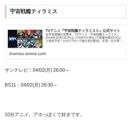
宇宙戦艦ティラミス
TVアニメ『宇宙戦艦ティラミスⅡ』公式サイト
全宇宙震撼の笑撃作、TVアニメ「宇宙戦艦ティラミス」
2018年10月1日(月)よりTOKYO MXにて毎週月曜25:00よ
り放送予定！ひかりTVにて独占先行配信。主演・石川界
人、櫻井孝宏、諏訪部順一、江口拓也など豪華キャストが
勢揃い！
tiramisu-anime.com
サンテレビ：04/02(月) 26:00～
BS11：04/02(月) 26:30～
10分アニメ。アホっぽくて好きです。