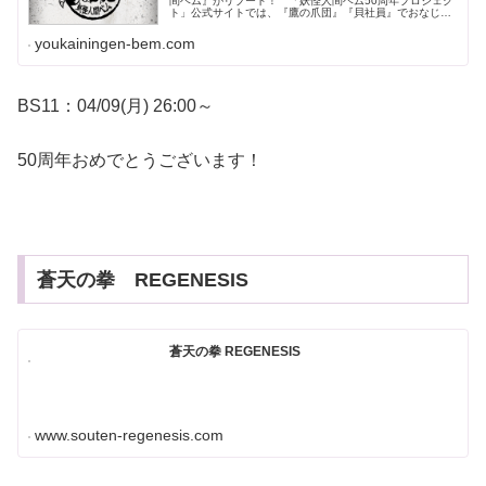
間ベム』がリブート！ 「妖怪人間ベム50周年プロジェク
ト」公式サイトでは、『鷹の爪団』『貝社員』でおなじみ
のDLEが手がける新作ショートアニメ情報ほか、『妖怪人
間ベム』の最新情報をお届...
youkainingen-bem.com
BS11：04/09(月) 26:00～
50周年おめでとうございます！
蒼天の拳 REGENESIS
蒼天の拳 REGENESIS
www.souten-regenesis.com