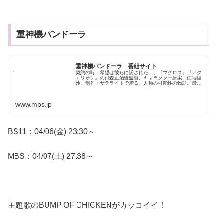
重神機パンドーラ
重神機パンドーラ 番組サイト
契約の時、希望は彼らに託された―。『マクロス』『アク
エリオン』の河森正治総監督、キャラクター原案・江端里
沙、制作・サテライトで贈る、人類の可能性の物語。最新
TVアニメシリーズ2018年春放送開始！
www.mbs.jp
BS11：04/06(金) 23:30～
MBS：04/07(土) 27:38～
主題歌のBUMP OF CHICKENがカッコイイ！