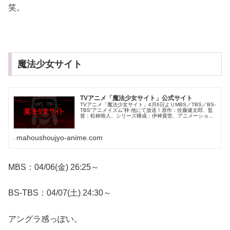
笑。
魔法少女サイト
TVアニメ「魔法少女サイト」公式サイト
TVアニメ「魔法少女サイト」4月6日よりMBS／TBS／BS-
TBS“アニメイズム”枠 他にて放送！原作：佐藤健太郎、監
督：松林唯人、シリーズ構成：伊神貴世、アニメーション
制作：production dóA
mahoushoujyo-anime.com
MBS：04/06(金) 26:25～
BS-TBS：04/07(土) 24:30～
アングラ感っぽい。