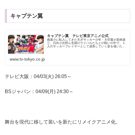
キャプテン翼
キャプテン翼 テレビ東京アニメ公式
南葛小に転入してきた天才サッカー少年・大空翼が若林源
三、日向小次郎ら全国のライバルたちとの戦いの中で、１
人のサッカープレイヤーとして成長していく姿を描いた本
作。 キャプテン翼のテレビ東京アニメ公式サイトです。
最新の情報やストーリー、キャラク...
www.tv-tokyo.co.jp
テレビ大阪：04/03(火) 26:05～
BSジャパン：04/09(月) 24:30～
舞台を現代に移して装いを新たにリメイクアニメ化。