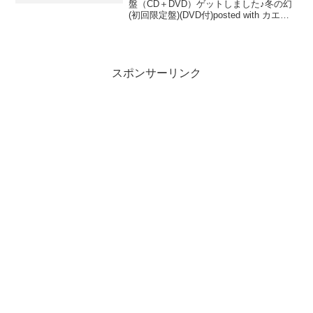
盤（CD＋DVD）ゲットしました♪冬の幻
(初回限定盤)(DVD付)posted with カエレ
バAcid Black Cherry エイベックス・エン
タテインメント 2008-01-1...
スポンサーリンク