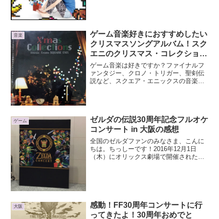
ットしてきました！→ Pia-no-jaC ←(ピア
ノジャック)公式HP...
ゲーム音楽好きにおすすめしたい
音楽
クリスマスソングアルバム！スク
エニのクリスマス・コレクション
ズ music from SQUARE ENIX
ゲーム音楽は好きですか？ファイナルフ
ァンタジー、クロノ・トリガー、聖剣伝
説など、スクエア・エニックスの音楽は
好きですか？そんなスクエニのゲーム好
きにぜひ聴いていただきたいクリスマス
音楽があるんです。その名も、『クリス
マス・コレクションズ m...
ゼルダの伝説30周年記念フルオケ
ゲーム
コンサート in 大阪の感想
全国のゼルダファンのみなさま、こんに
ちは。ちっしーです！2016年12月1日
（木）にオリックス劇場で開催された
「ゼルダの伝説30周年記念フルオーケス
トラコンサート」に行ってきました。本
当に、素晴らしかったです。なにが素晴
らしかったかというと...
感動！FF30周年コンサートに行
大阪
ってきたよ！30周年おめでと