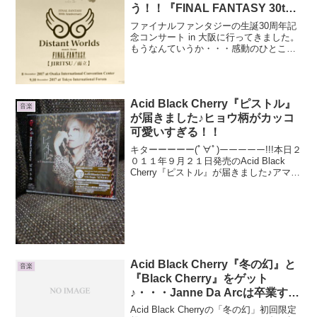
う！！『FINAL FANTASY 30th
Anniversary Distant Worlds:
ファイナルファンタジーの生誕30周年記
music from FINAL FANTASY 而
念コンサート in 大阪に行ってきました。
もうなんていうか・・・感動のひとこと
立 / JIRITSU』
です。ファイナルファンタジー30周年お
めでとうございます！！大阪で記念コン
サートを開催してくれて、本当に本当に
本当に！ありが...
Acid Black Cherry『ピストル』
音楽
が届きました♪ヒョウ柄がカッコ
可愛いすぎる！！
キターーーーー(ﾟ∀ﾟ)ーーーーー!!!本日２
０１１年９月２１日発売のAcid Black
Cherry『ピストル』が届きました♪アマゾ
ンさまさまの秘技！『発売日届け』で届
きました！まぁ他の店舗で買えばいろい
ろ特典付きがあったりするわけです...
Acid Black Cherry『冬の幻』と
音楽
『Black Cherry』をゲット
♪・・・Janne Da Arcは卒業する
よ
Acid Black Cherryの「冬の幻」初回限定