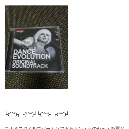
└(^^*)┐ ┌(*^^)┘└(^^*)┐ ┌(*^^)┘
コナミスタイルでゲームソフト＆サントラのセットを買お