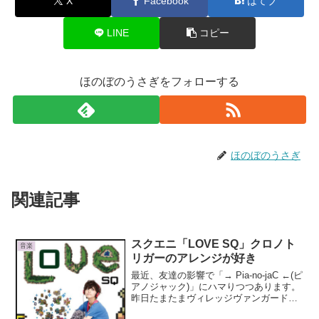
X
Facebook
はてブ
LINE
コピー
ほのぼのうさぎをフォローする
ほのぼのうさぎ
関連記事
スクエニ「LOVE SQ」クロノト
音楽
リガーのアレンジが好き
最近、友達の影響で「→ Pia-no-jaC ←(ピ
アノジャック)」にハマりつつあります。
昨日たまたまヴィレッジヴァンガードに
行く機会があったので『LOVE SQ』をゲ