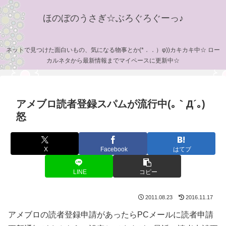
ほのぼのうさぎ☆ぶろぐろぐーっ♪
ネットで見つけた面白いもの、気になる物事とか(*．．）φ))カキカキ中☆ ロー
カルネタから最新情報までマイペースに更新中☆
アメブロ読者登録スパムが流行中(｡｀Д´｡)
怒
X
Facebook
はてブ
LINE
コピー
2011.08.23
2016.11.17
アメブロの読者登録申請があったらPCメールに読者申請