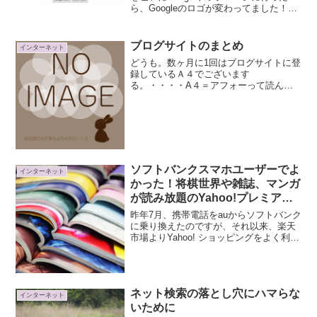
ら、Googleのロゴが変わってました！パ
ックマン30周年、おめでとうございま
す！そうか、パックマンは年上だったの
か・・・ヽ(ﾟ∀ﾟ)ﾉ可愛いロゴだな～と思
ブログサイトのまとめ
インターネット
って見て...
どうも。数ヶ月に1回はブログサイトに登
録しているＡ４でございます
る。・・・・A４＝アフォーって読んで
ねｗ ←くだらねぇｗいやぁね。「思い
立ったら吉日生活」コレですよ！普段は
頑として動かないのにこういう事にはめ
っぽう軽いですｗってか、もうすで...
ソフトバンクスマホユーザーでよ
インターネット
かった！将棋世界や雑誌、マンガ
が読み放題のYahoo!プレミアム
会員限定『読み放題プレミアム』
昨年7月、携帯電話をauからソフトバンク
を試してみた
に乗り換えたのですが、それ以来、楽天
市場よりYahoo! ショッピングをよく利用
するようになりました。その理由は、ソ
フトバンクスマホユーザーがYahoo!ショ
ッピングで買い物をするといつでもポイ
ント1...
ネット検索の落とし穴にハマらな
インターネット
いために