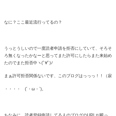
なに？ここ最近流行ってるの？
うっとうしいので一度読者申請を拒否にしていて、そろそ
ろ無くなったかなーと思ってまた許可にしたらまた来始め
たのでまた拒否中ヽ(ﾟ∀ﾟ)ﾉ
まぁ許可拒否関係ないです、このブログはっっっ！！（寂
・・・・ (´・ω・`)。
ちなみに、読者登録申請してる人のブログのURLが載っ