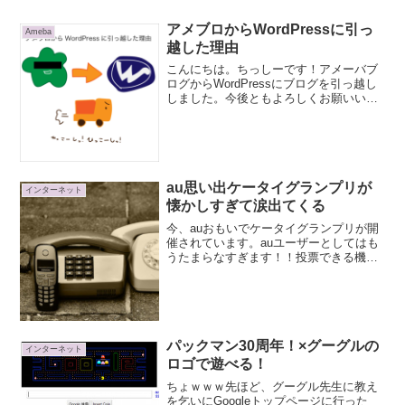
アメブロからWordPressに引っ
Ameba
越した理由
こんにちは。ちっしーです！アメーバブ
ログからWordPressにブログを引っ越し
しました。今後ともよろしくお願いいた
します。長年お世話になったアメーバブ
ログ。本当に感謝しています。これまで
の感謝の意味とこれからの期待も込め
て、手厳しく、引っ...
au思い出ケータイグランプリが
インターネット
懐かしすぎて涙出てくる
今、auおもいでケータイグランプリが開
催されています。auユーザーとしてはも
うたまらなすぎます！！投票できる機種
は懐かしすぎて涙が出てきますね。auお
もいでケータイグランプリauおもいでケ
ータイグランプリは、グランプリになっ
たケータイをモバ...
パックマン30周年！×グーグルの
インターネット
ロゴで遊べる！
ちょｗｗｗ先ほど、グーグル先生に教え
を乞いにGoogleトップページに行った