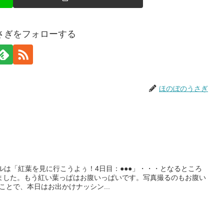
さぎをフォローする
ほのぼのうさぎ
ルは「紅葉を見に行こうよぅ！4日目：●●●」・・・となるところ
ました。もう紅い葉っぱはお腹いっぱいです。写真撮るのもお腹い
うことで、本日はお出かけナッシン...