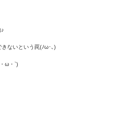
♪
きないという罠(ﾉω･､)
ω・`)