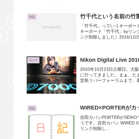
竹千代という名前の竹
日記
「竹千代」っていうキーボー
キーボード「竹千代」byリンク
ンク削除しました）2016/12/
Nikon Digital L
カメラ
2010年10月23日土曜日。大阪の
に行ってきました。まぁ、た
堂島リバーフォーラムまで。着い
WIRED×PORTERが
日記
吉田カバンPORTERがSEIK
うです。吉田カバン WIRED XYZ
リンク削除し...