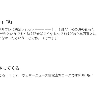
(゜Å)
鳩サブレに決定ぃぃぃぃーーーーー！！！誰だ 私のUFO食った
ミ怒なぜかというですとね？話せば長くなるんですけどね？単刀直入に
なかったということでね。（そのまま...
やってくる
る！！ｂｙ ウェザーニュース実家直撃コースですｶﾞｸｶﾞｸ((((