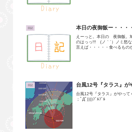
本日の夜御飯ー・・・・
日記
えーっと。本日の 夜御飯。
のはっっ!!! (ノ｀´）ノ
言えば・・・・・食べるものが
台風12号『タラス』が
日記
台風12号『タラス』がやってく
；ﾟДﾟ))))ﾌﾞﾙﾌﾞﾙ