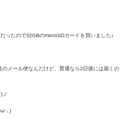
だったので32GBのmicroSDカードを買いました♪
発送のメール便なんだけど、普通なら2日後には届くの
)ノ
･､)