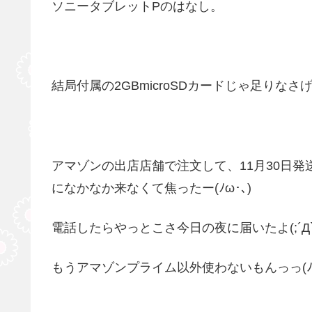
ソニータブレットPのはなし。
結局付属の2GBmicroSDカードじゃ足りなさげ
アマゾンの出店店舗で注文して、11月30日
になかなか来なくて焦ったー(ﾉω･､)
電話したらやっとこさ今日の夜に届いたよ(;´Д`
もうアマゾンプライム以外使わないもんっっ(ﾉω