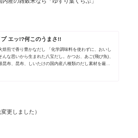
/ 国内産の雑穀米なら「ゆずり葉くらぶ」
プ エッ!?何このうまさ!!
火焙煎で香り豊かなだし 「化学調味料を使わずに、おいし
そんな思いから生まれた八宝だし。かつお、あご(飛び魚)、
根昆布、昆布、しいたけの国内産八種類のだし素材を厳選
ク先変更しました）