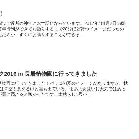
！
はご近所の神社にお世話になっています。2017年は1月2日の朝
毎年行列ができてお詣りするまで20分ほど待つイメージだったの
ためか、すぐにお詣りすることができま...
2016 in 長居植物園に行ってきました
植物園に行ってきました！バラは初夏のイメージがありますが、秋
日は青空も見えるけど雲も出ている、まあまあ良いお天気ではあっ
雲に隠れると寒かったです。木枯らし1号が...