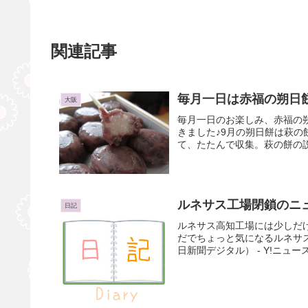
関連記事
毎月一日は赤福の朔日
大阪
毎月一日のお楽しみ、赤福の
きました♪9月の朔日餅は萩
て、たたんで収集。萩の餅の説
ルネサス工場閉鎖のニ
日記
ルネサス高知工場には少しだ
だでちょっと気になるルネサ
日新聞デジタル） - Y!ニュース（