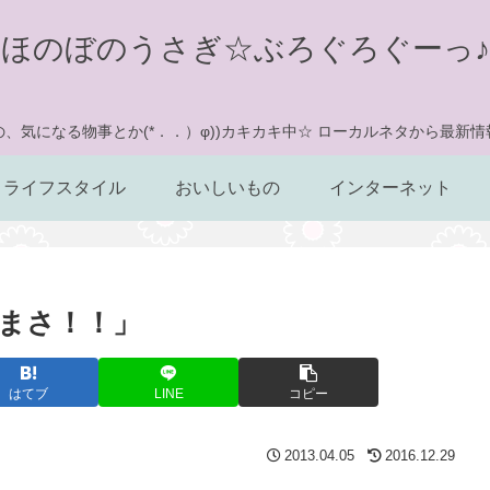
ほのぼのうさぎ☆ぶろぐろぐーっ♪
、気になる物事とか(*．．）φ))カキカキ中☆ ローカルネタから最新
ライフスタイル
おいしいもの
インターネット
まさ！！」
はてブ
LINE
コピー
2013.04.05
2016.12.29