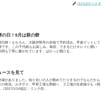
ほのぼのうさぎ
餅の日！9月は萩の餅
朔日餅！もちろん、大阪伊勢丹の赤福で予約済み。早速ゲットして
の餅です。この千代紙もお楽しみ。毎回、できるだけキレイに開い
明も丁寧に書かれています。ぱかっと開ける...
ュースを見て
け縁がありました。知り合いの人が勤めてたりするのでなんだかん
スの状況。ルネサス、甲府工場も閉鎖へ ３工場の生産縮小も（朝
2017/1/14追記：リンク切...