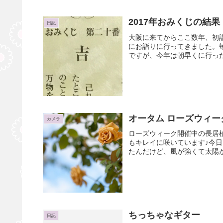
2017年おみくじの結果
日記
大阪に来てからここ数年、初詣
にお詣りに行ってきました。
ですが、今年は朝早くに行った
オータム ローズウィーク
カメラ
ローズウィーク開催中の長居
もキレイに咲いています♪今
たんだけど、風が強くて太陽が
ちっちゃなギター
日記