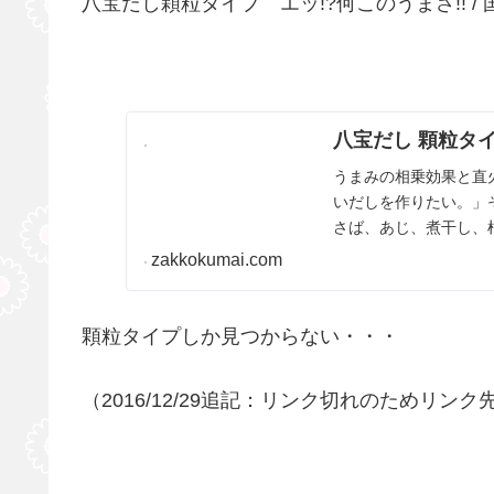
八宝だし顆粒タイプ エッ!?何このうまさ!! 
八宝だし 顆粒タイ
うまみの相乗効果と直
いだしを作りたい。」
さば、あじ、煮干し、
しました。原材料に...
zakkokumai.com
顆粒タイプしか見つからない・・・
（2016/12/29追記：リンク切れのためリン