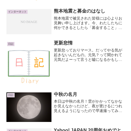
熊本地震と募金のはなし
インターネット
熊本地震で被災された皆様には心よりお
見舞い申し上げます。今、わたしたちに
何かできるとしたら「募金すること」か
な。熊本支援、私たちにできることは -
Yahoo!ニュースさすがYahoo!うまくまと
めてくれてますね。Yahoo!の募金はTポ
更新怠惰
日記
イ...
更新怠っておりマース。だってやる気が
起きないんだもの。元気？って聞かれて
元気だよーって言うと嘘になるかもしれ
ない。まぁＲＯを連日連夜やってる時点
でもうすでに現実逃避に足突っ込んでい
るわけだけどｗわかってる。わかってる
んだよ？ＲＯやってると他...
中秋の名月
日記
本日は中秋の名月！雲がかかってなかな
か見えなかったけど、夜が更けるにつれ
見えるようになったので早速撮ってみま
した♪撮ってみたというか・・・相方さん
に全部セッティングしてもらって私はシ
ャッターを押しただけですが(笑)NIKON
D2Xレンズ：...
Yahoo! JAPAN 20周年おめでと