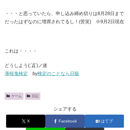
・・・と思っていたら、申し込み締め切りは8月28日まで
だったはずなのに増席されてるし！(苦笑) ※9月2日現在
これは・・・・
どうしよう(;´Д`)ノ迷
薄桜鬼検定
by
検定のことなら日販
ゲーム
日記
シェアする
X
Facebook
はてブ