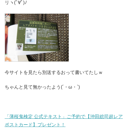
リヽ(ﾟ∀ﾟ)ﾉ
今サイトを見たら別送するおって書いてたしｗ
ちゃんと見て無かったよう(´・ω・`)
「薄桜鬼検定 公式テキスト」ご予約で【沖田総司超レア
ポストカード】プレゼント！