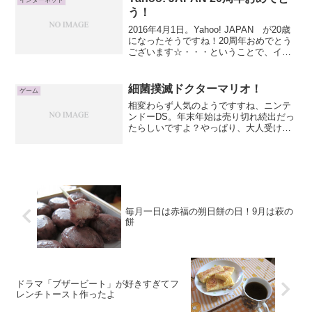
インターネット
う！
2016年4月1日。Yahoo! JAPAN が20歳
になったそうですね！20周年おめでとう
ございます☆・・・ということで、イベ
ントページが開設されています。
Yahoo!JAPAN 20周年記念キャンペーン
（※現在は延期中）特にすごいと思っ...
細菌撲滅ドクターマリオ！
ゲーム
相変わらず人気のようですすね、ニンテ
ンドーDS。年末年始は売り切れ続出だっ
たらしいですよ？やっぱり、大人受けゲ
ームがあるのが良いんでしょうかねぇ。
最近ハマっているのがこちら↓もっと脳を
鍛える大人のＤＳトレーニング前回の
「脳を鍛える大人のＤＳ...
毎月一日は赤福の朔日餅の日！9月は萩の
餅
ドラマ「ブザービート」が好きすぎてフ
レンチトースト作ったよ