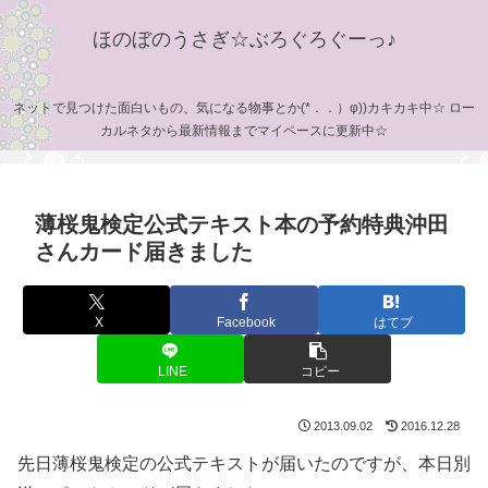
ほのぼのうさぎ☆ぶろぐろぐーっ♪
ネットで見つけた面白いもの、気になる物事とか(*．．）φ))カキカキ中☆ ロー
カルネタから最新情報までマイペースに更新中☆
薄桜鬼検定公式テキスト本の予約特典沖田
さんカード届きました
X
Facebook
はてブ
LINE
コピー
2013.09.02
2016.12.28
先日薄桜鬼検定の公式テキストが届いたのですが、本日別