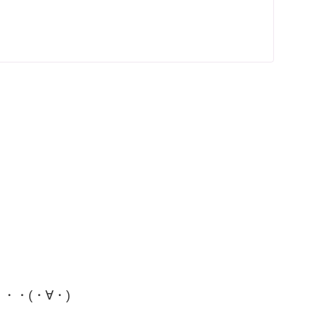
・(・∀・)