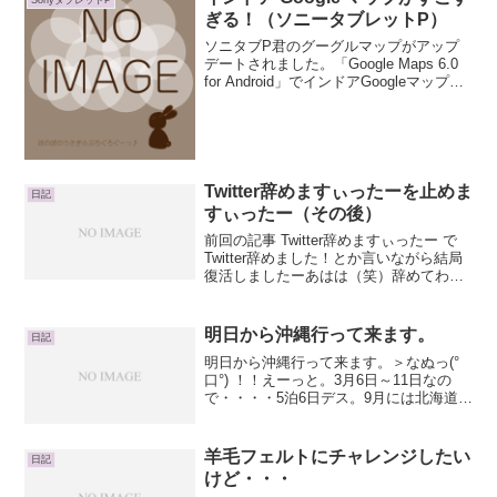
ぎる！（ソニータブレットP）
ソニタブP君のグーグルマップがアップ
デートされました。「Google Maps 6.0
for Android」でインドアGoogleマップの
ベータ版が公開になったそうです。
「Google Maps for Android」で建物内マ
ップ提...
Twitter辞めますぃったーを止めま
日記
すぃったー（その後）
前回の記事 Twitter辞めますぃったー で
Twitter辞めました！とか言いながら結局
復活しましたーあはは（笑）辞めてわか
る、Twitterの良さ。というのも、フォロ
ーしておきたい人がいたので。基本、つ
ぶやかないので、クローズ中☆過去記...
明日から沖縄行って来ます。
日記
明日から沖縄行って来ます。＞なぬっ(°
口°) ！！えーっと。3月6日～11日なの
で・・・・5泊6日デス。9月には北海道に
も行った訳で。コレで日本制覇じゃ！！
日本列島・・・中抜きだけどｗｗ今度
の 沖縄の旅題して 「沖縄5泊6日の旅
羊毛フェルトにチャレンジしたい
日記
～ハイキング...
けど・・・