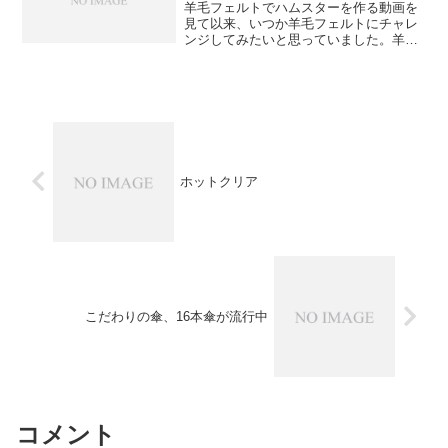
羊毛フェルトでハムスターを作る動画を
見て以来、いつか羊毛フェルトにチャレ
ンジしてみたいと思っていました。羊毛
フェルトでハムスターを作ろう♪ ニコニ
コ動画実は昨年。ひつじ年！ということ
でこっそりチャレンジしました。羊毛フ
ェルトでイヌを作製する...
ホットクリア
こだわりの傘、16本傘が流行中
コメント