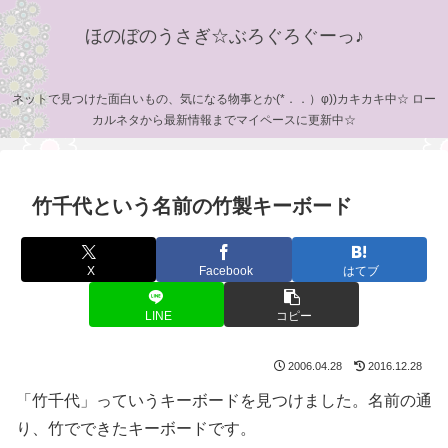
ほのぼのうさぎ☆ぶろぐろぐーっ♪
ネットで見つけた面白いもの、気になる物事とか(*．．）φ))カキカキ中☆ ロー
カルネタから最新情報までマイペースに更新中☆
竹千代という名前の竹製キーボード
X
Facebook
はてブ
LINE
コピー
2006.04.28
2016.12.28
「竹千代」っていうキーボードを見つけました。名前の通
り、竹でできたキーボードです。