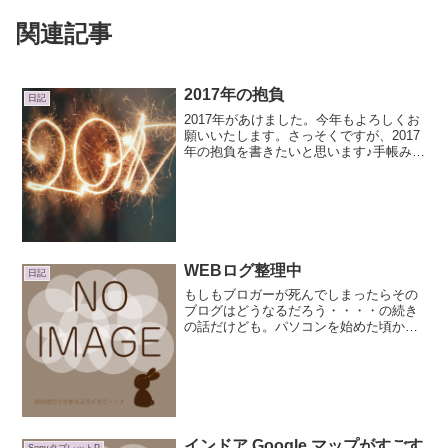
関連記事
2017年の抱負
日記
2017年があけました。今年もよろしくお
願いいたします。さっそくですが、2017
年の抱負を書きたいと思います♪手帳みく
じ2017（ほぼ日手帳2017）の結果新年
早々のおみくじは手帳みくじ2017（ほぼ
日手帳2017）をやってみました。最中
で...
WEBログ整理中
日記
もしもブロガーが死んでしまったらその
ブログはどうなるだろう・・・・の続き
の話だけども。パソコンを始めた頃から
パソコン上で日記書いたりしているので
すが、昔はCGIのWEB日記帳借りてきて
書いたり、ソフトをダウンロードして使
っていました。最近は...
インドア Google マップがすごす
SonyタブレットP