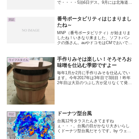
で・・・・5泊6日デス。9月には北海道に
も行った訳で。コレで日本制覇じゃ！！
日本列島・・・中抜きだけどｗｗ今度
の 沖縄の旅題して 「沖縄5泊6日の旅
番号ポータビリティはじまりまし
日記
～ハイキング...
たね～
MNP（番号ポータビリティ）が始まりま
したね！いきなり来ました、ソフトバン
クの孫さん。auやドコモはCMでおいでお
いで～ってかなり頑張っていたのに、ソ
フトバンクのCMがあまり目立たなかった
のでやる気がないのかなと思ってた
手作りみそは楽しい！そろそろお
ライフスタイル
ら・・・ソフトバンク...
味噌を仕込む季節ですよー
毎年1月か2月に手作りみそを仕込んでい
ます。今年2017年は3年目で3回目！昨年
2年目は大豆のつぶし方が足りなくて発酵
に物足りなさを感じました。一昨年1年目
は手順通り真面目に作ったのでとても美
味しいおみそができました。2年目の反省
を活かし、...
ドーナツ型台風
日記
台風12号タラスたんきてますね
ぇ・・・。台風の目がかなり大きいらし
くドーナツ型台風だそうです。by ウェザ
ーニュース 中心は室戸岬を通るかと思っ