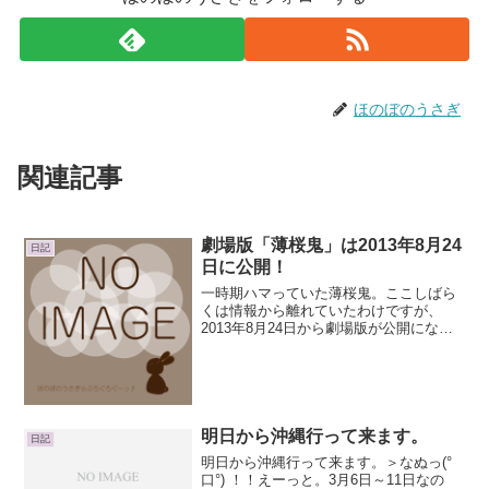
ほのぼのうさぎ
関連記事
劇場版「薄桜鬼」は2013年8月24
日記
日に公開！
一時期ハマっていた薄桜鬼。ここしばら
くは情報から離れていたわけですが、
2013年8月24日から劇場版が公開になる
らしいですねっっ(*ﾟ∀ﾟ)=3ムハー！劇場
版 薄桜鬼『劇場版 薄桜鬼 第一章 京都
乱舞』特報前売券、買いにいかなきゃ♪♪♪
って...
明日から沖縄行って来ます。
日記
明日から沖縄行って来ます。＞なぬっ(°
口°) ！！えーっと。3月6日～11日なの