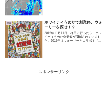
たらまた西側によってるし！徳島真っ赤
っ赤！大丈夫？実家飛びませんよう
に！！(ﾉω･､)祈
ホワイティうめだで創業祭、ウォ
大阪
ーリーを探せ！？
2016年11月11日。梅田に行ったら、ホワ
イティうめだ創業祭が開催されていまし
た。2016年はウォーリーとコラボ！『ホ
ワイティうめだ創業祭』11月11日（金）
開催！！ | 新着情報 | Whityうめだ | おお
さかの地下街ウォーリーのチ...
スポンサーリンク