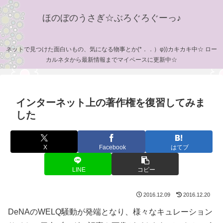
ほのぼのうさぎ☆ぶろぐろぐーっ♪
ネットで見つけた面白いもの、気になる物事とか(*．．）φ))カキカキ中☆ ロー
カルネタから最新情報までマイペースに更新中☆
インターネット上の著作権を復習してみま
した
X
Facebook
はてブ
LINE
コピー
2016.12.09
2016.12.20
DeNAのWELQ騒動が発端となり、様々なキュレーション