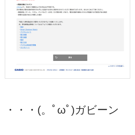
・・・(。ﾟωﾟ)ガビーン