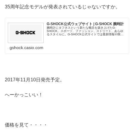
35周年記念モデルが発表されているじゃないですか。
G-SHOCK公式ウェブサイト | G-SHOCK 腕時計
腕時計にタフネスという新たな概念を築き上げたG-
SHOCK。スポーツ、ファッション、ストリート、あらゆ
るスタイルに。G-SHOCK公式サイトでは最新情報や限定
モデルをご覧いただき、ご購入いただけます。
gshock.casio.com
2017年11月10日発売予定。
へーかっこいい！
価格を見て・・・・