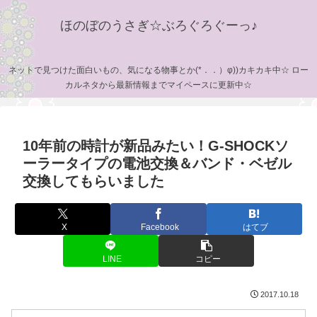
ほのぼのうさぎ☆ぶろぐろぐーっ♪
ネットで見つけた面白いもの、気になる物事とか(*．．）φ))カキカキ中☆ ロー
カルネタから最新情報までマイペースに更新中☆
10年前の時計が新品みたい！G-SHOCKソ
ーラータイプの電池交換＆バンド・ベゼル
交換してもらいました
X
Facebook
はてブ
LINE
コピー
2017.10.18