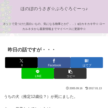
ほのぼのうさぎ☆ぶろぐろぐーっ♪
ネットで見つけた面白いもの、気になる物事とか(*．．）φ))カキカキ中☆ ロー
カルネタから最新情報までマイペースに更新中☆
昨日の話ですが・・・
X
Facebook
はてブ
LINE
コピー
2005.09.16
2017.01.13
うちの犬（推定12歳位？）が死にました。