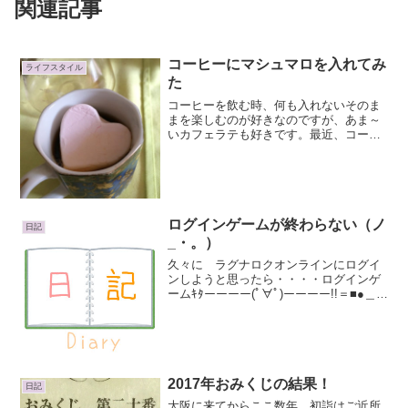
関連記事
コーヒーにマシュマロを入れてみ
ライフスタイル
た
コーヒーを飲む時、何も入れないそのま
まを楽しむのが好きなのですが、あま～
いカフェラテも好きです。最近、コーヒ
ーにマシュマロ入れるのが流行っている
んですかね？以前、こちらのラテマシュ
マロのねこをごちそういただいた事があ
ります。Latte ラテ...
ログインゲームが終わらない（ノ
日記
_・。）
久々に ラグナロクオンラインにログイ
ンしようと思ったら・・・・ログインゲ
ームｷﾀーーーー(ﾟ∀ﾟ)ーーーー!!＝■●＿う
そん。なつかしー(≧∇≦)/ ハハハ・・・と
かのん気な事いってられませんっ。ログ
インできないぃ・・・・ (ノ｀△´)ノ
キ...
2017年おみくじの結果！
日記
大阪に来てからここ数年、初詣はご近所