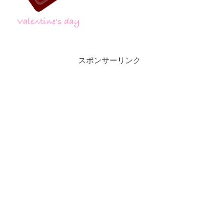
り・あ・え・ずっ（ツンデレ風）今年は
義理チョコあげる人いないですおー。世
話チョコですおー。...
スポンサーリンク