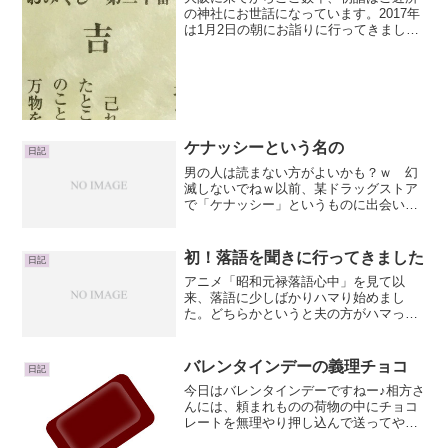
の神社にお世話になっています。2017年
は1月2日の朝にお詣りに行ってきまし
た。毎年行列ができてお詣りするまで20
分ほど待つイメージだったのですが、今
年は朝早くに行ったためか、すぐにお詣
りすることができま...
ケナッシーという名の
日記
男の人は読まない方がよいかも？ｗ 幻
滅しないでねｗ以前、某ドラッグストア
で「ケナッシー」というものに出会いま
した。ケナッシーってなんだろな？って
方が多いと思います。簡単に言う
と・・・ズバリムダ毛処理スポンジ で
初！落語を聞きに行ってきました
日記
す。そんな大きな声で言わなくて...
アニメ「昭和元禄落語心中」を見て以
来、落語に少しばかりハマり始めまし
た。どちらかというと夫の方がハマって
いますね。漫画買ってたし。（わたしは
まだ読んでいないです）アニメ「昭和元
禄落語心中」実際に落語が聴いてみたく
バレンタインデーの義理チョコ
日記
て落語のCDを図書館やツ○ヤ...
今日はバレンタインデーですねー♪相方さ
んには、頼まれものの荷物の中にチョコ
レートを無理やり押し込んで送ってやり
ましたョヽ( ´ー)ノとりあえずね。と・