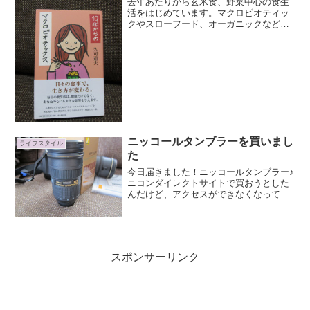
去年あたりから玄米食、野菜中心の食生
活をはじめています。マクロビオティッ
クやスローフード、オーガニックなどの
本や専門店、インターネットから情報を
得て実践していたわけですが、マクロビ
オティックはなんとなくしか理解してな
かったのでなんか良い本な...
ニッコールタンブラーを買いまし
ライフスタイル
た
今日届きました！ニッコールタンブラー♪
ニコンダイレクトサイトで買おうとした
んだけど、アクセスができなくなってシ
ョボーン(ﾉω･､)としているところに楽天
で買えるよ？と教えてもらってさっそく
ニコンダイレクト楽天店で買っちゃいま
した！いやぁ、届...
スポンサーリンク