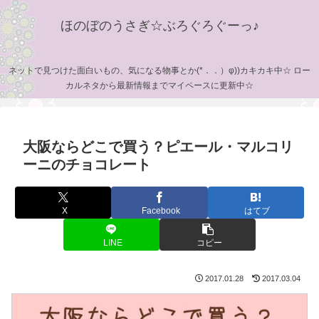
ほのぼのうさぎ☆ぶろぐろぐーっ♪
ネットで見つけた面白いもの、気になる物事とか(*．．）φ))カキカキ中☆ ロー
カルネタから最新情報までマイペースに更新中☆
大阪ならどこで買う？ピエール・マルコリ
ーニのチョコレート
X
Facebook
はてブ
LINE
コピー
2017.01.28
2017.03.04