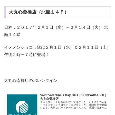
大丸心斎橋店（北館１４Ｆ）
日程：２０１７年２月１日（水）～２月１４日（火） 北
館１４階
イメメンショコラ隊は２月１日（水）＆２月１１日（土）
午後２時〜７時に登場！
大丸心斎橋店のバレンタイン
Saint Valentine's Day GIFT｜SHINSAIBASHI｜
大丸心斎橋店
今年もスイートな季節がやってきました。たくさんの人を
トリコにするショコラティエブランドが、期間限定で登場
します。大切なパートナーへはもちろん、感謝を伝えたい
人にも、スペシャルなチョコレートを。