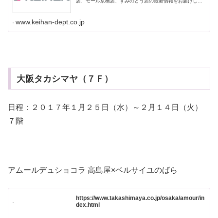
店、モール京橋店、すみのどう店の最新情報をお届けしま
す。
www.keihan-dept.co.jp
大阪タカシマヤ（７Ｆ）
日程：２０１７年１月２５日（水）～２月１４日（火）
７階
アムールデュショコラ 高島屋×ベルサイユのばら
https://www.takashimaya.co.jp/osaka/amour/in
dex.html