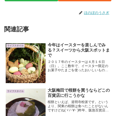
ほのぼのうさぎ
関連記事
今年はイースターを楽しんでみ
ライフスタイル
る？スイーツから大阪スポットま
で
２０１７年のイースターは４月１６日
（日）。ここ数年で、イースター限定の
お菓子やたまごを使ったおいしいもの、
ディスプレイなどが増えてきましたね。
イースターのデザインってカワイイ！今
年はイースター気分を楽しんでみようか
なって思っています♪イース...
大阪梅田で桜餅を買うならどこの
ライフスタイル
百貨店に行こうかな
桜餅といえば、道明寺粉派です。という
より、関東の桜餅は食べたことがないん
ですけどね(ヾﾉ･∀･`)昨年、阪急百貨店で
購入した桜餅がとても美味しかったんで