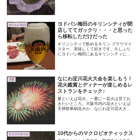
す。でも期間限定のお店で・・・お店の
名前を忘れてしまいました。今年こそは
きちんと記録（記...
ヨドバシ梅田のキリンシティが閉
おいしいもの
店しててガックリ・・・と思った
ら移転しただけだった
キリンシティで飲めるキリン ブラウマイ
スター、美味しくて好きです。久しぶり
にヨドバシ梅田にあるキリンシティに行
こうと思ったら、閉店していてビックリ
＆がっかりしたんですよ・・・Σ(ﾟ∀ﾟﾉ)ﾉ
※ちなみに写真は2011年のものをひっぱ
り出してき...
なにわ淀川花火大会を楽しもう！
大阪
花火鑑賞とディナーが楽しめるレ
ストランをチェック♪
夏といえば花火。一夏に一花火は見てお
きたいところ。大阪市内の花火といえば
天神祭奉納花火か、なにわ淀川花火大
会！なにわ淀川花火大会関連のツアープ
ランを見ていたら面白そうなのプランを
いくつか見つけたのでチェックしてみま
した。第29回なにわ淀川花...
10代からのマクロビオティックス
ライフスタイル