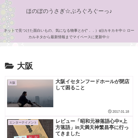
ほのぼのうさぎ☆ぶろぐろぐーっ♪
ネットで見つけた面白いもの、気になる物事とか(*．．）φ))カキカキ中☆ ロー
カルネタから最新情報までマイペースに更新中☆
大阪
大阪イセタンフードホールが閉店
大阪
して困ること
2017.01.18
レビュー「昭和元禄落語心中×上
エンターテイメント
方落語」in天満天神繁昌亭に行っ
てきました