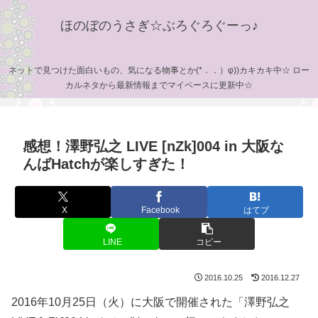
ほのぼのうさぎ☆ぶろぐろぐーっ♪
ネットで見つけた面白いもの、気になる物事とか(*．．）φ))カキカキ中☆ ロー
カルネタから最新情報までマイペースに更新中☆
感想！澤野弘之 LIVE [nZk]004 in 大阪な
んばHatchが楽しすぎた！
X
Facebook
はてブ
LINE
コピー
2016.10.25
2016.12.27
2016年10月25日（火）に大阪で開催された「澤野弘之