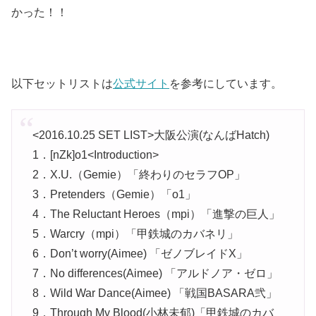
かった！！
以下セットリストは
公式サイト
を参考にしています。
<2016.10.25 SET LIST>大阪公演(なんばHatch)
1．[nZk]o1<Introduction>
2．X.U.（Gemie）「終わりのセラフOP」
3．Pretenders（Gemie）「o1」
4．The Reluctant Heroes（mpi）「進撃の巨人」
5．Warcry（mpi）「甲鉄城のカバネリ」
6．Don’t worry(Aimee) 「ゼノブレイドX」
7．No differences(Aimee) 「アルドノア・ゼロ」
8．Wild War Dance(Aimee) 「戦国BASARA弐」
9．Through My Blood(小林未郁)「甲鉄城のカバ