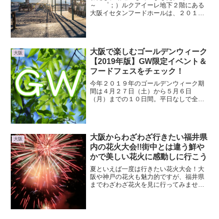
～ ゜；）ルクアイーレ地下２階にある
大阪イセタンフードホールは、２０１７
年１月２６日（木）で営業を終了しまし
た。「イセタンフードホール」とは、て
っきり生鮮食品やグローサリーのところ
を呼ぶのかと思っていたので...
大阪で楽しむゴールデンウィーク
大阪
【2019年版】GW限定イベント＆
フードフェスをチェック！
今年２０１９年のゴールデンウィーク期
間は４月２７日（土）から５月６日
（月）までの１０日間。平日なしで全部
お休みってすごいですよね！せっかくの
連休だからどこか旅行に行きたかったん
だけど、考えることはみんな同じ。どこ
に行くにも移動手段は大変そう...
大阪からわざわざ行きたい福井県
大阪
内の花火大会!!街中とは違う鮮や
かで美しい花火に感動しに行こう
夏といえば一度は行きたい花火大会！大
阪や神戸の花火も魅力的ですが、福井県
までわざわざ花火を見に行ってみません
か？いつまでも記憶に残る、満足度の高
い素敵な花火を見ることができるはず！
福井県の花火大会をおすすめする理由満
足度の高い花火が見られる...