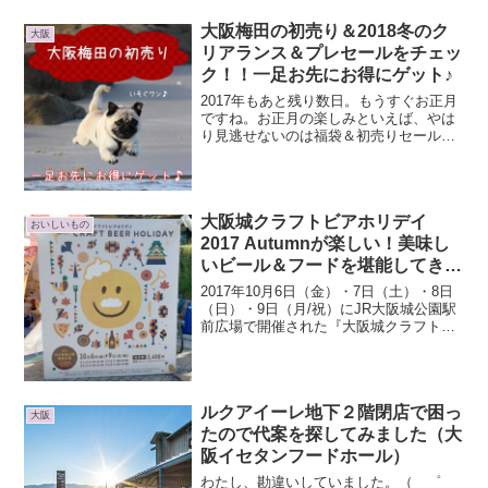
た・・・ルクアイーレ8F レザーファク
トリーのブログうそん～～～～・°・(ノД
大阪梅田の初売り＆2018冬のク
大阪
｀...
リアランス＆プレセールをチェッ
ク！！一足お先にお得にゲット♪
2017年もあと残り数日。もうすぐお正月
ですね。お正月の楽しみといえば、やは
り見逃せないのは福袋＆初売りセール
♪2018年の冬クリアランスセールが始ま
りますよ！！大阪梅田近辺の主な初売＆
バーゲンセールの日時＆お得情報をチェ
ックしてみました。...
大阪城クラフトビアホリデイ
おいしいもの
2017 Autumnが楽しい！美味し
いビール＆フードを堪能してきま
した
2017年10月6日（金）・7日（土）・8日
（日）・9日（月/祝）にJR大阪城公園駅
前広場で開催された『大阪城クラフトビ
アホリデイ2017 Autumn』に行ってきま
した。お散歩ついでにのぞきに行ったら
楽しそうなので、当日券を購入して参
戦！...
ルクアイーレ地下２階閉店で困っ
大阪
たので代案を探してみました（大
阪イセタンフードホール）
わたし、勘違いしていました。（ ゜