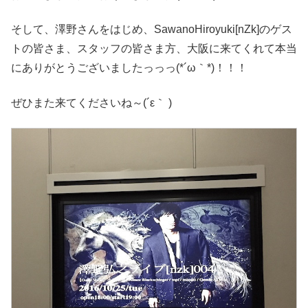
そして、澤野さんをはじめ、SawanoHiroyuki[nZk]のゲス
トの皆さま、スタッフの皆さま方、大阪に来てくれて本当
にありがとうございましたっっっ(*´ω｀*)！！！
ぜひまた来てくださいね～(´ε｀ )