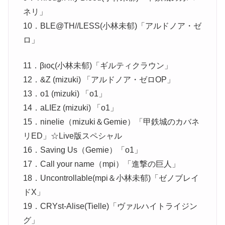
ネリ」
10．BLE@TH//LESS(小林未郁)「アルドノア・ゼ
ロ」
11．βιος(小林未郁)「ギルティクラウン」
12．&Z (mizuki) 「アルドノア・ゼロOP」
13．o1 (mizuki) 「o1」
14．aLIEz (mizuki) 「o1」
15．ninelie（mizuki＆Gemie）「甲鉄城のカバネ
リED」☆Live版スペシャル
16．Saving Us（Gemie）「o1」
17．Call your name（mpi）「進撃の巨人」
18．Uncontrollable(mpi＆小林未郁)「ゼノブレイ
ドX」
19．CRYst-Alise(Tielle)「ヴァルハイトライジン
グ」