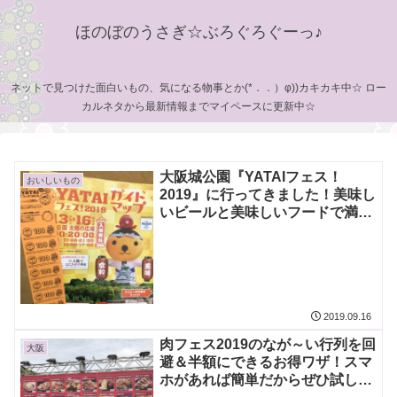
ほのぼのうさぎ☆ぶろぐろぐーっ♪
ネットで見つけた面白いもの、気になる物事とか(*．．）φ))カキカキ中☆ ロー
カルネタから最新情報までマイペースに更新中☆
大阪城公園『YATAIフェス！
おいしいもの
2019』に行ってきました！美味し
いビールと美味しいフードで満
足！
2019.09.16
肉フェス2019のなが～い行列を回
大阪
避＆半額にできるお得ワザ！スマ
ホがあれば簡単だからぜひ試して