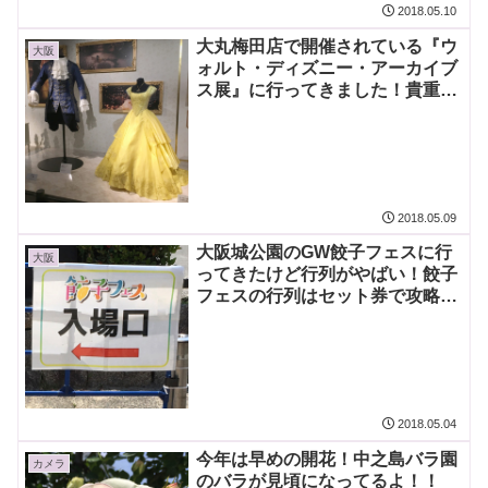
2018.05.10
大丸梅田店で開催されている『ウ
大阪
ォルト・ディズニー・アーカイブ
ス展』に行ってきました！貴重な
資料や実写映画の衣装も素敵で楽
しい！！
2018.05.09
大阪城公園のGW餃子フェスに行
大阪
ってきたけど行列がやばい！餃子
フェスの行列はセット券で攻略す
べし！
2018.05.04
今年は早めの開花！中之島バラ園
カメラ
のバラが見頃になってるよ！！