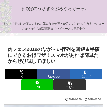
ほのぼのうさぎ☆ぶろぐろぐーっ♪
ネットで見つけた面白いもの、気になる物事とか(*．．）φ))カキカキ中☆ ロー
カルネタから最新情報までマイペースに更新中☆
肉フェス2019のなが～い行列を回避＆半額
にできるお得ワザ！スマホがあれば簡単だ
からぜひ試してほしい
X
Facebook
はてブ
LINE
コピー
2019.04.29
2019.04.30