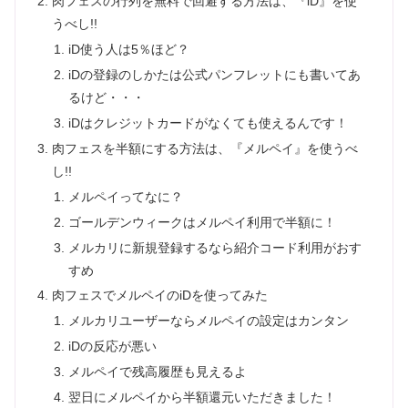
肉フェスの行列を無料で回避する方法は、『iD』を使
うべし!!
iD使う人は5％ほど？
iDの登録のしかたは公式パンフレットにも書いてあ
るけど・・・
iDはクレジットカードがなくても使えるんです！
肉フェスを半額にする方法は、『メルペイ』を使うべ
し!!
メルペイってなに？
ゴールデンウィークはメルペイ利用で半額に！
メルカリに新規登録するなら紹介コード利用がおす
すめ
肉フェスでメルペイのiDを使ってみた
メルカリユーザーならメルペイの設定はカンタン
iDの反応が悪い
メルペイで残高履歴も見えるよ
翌日にメルペイから半額還元いただきました！