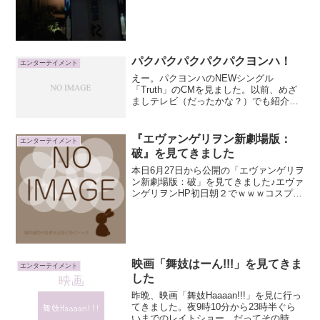
の神戸の件で、とても興味深く長～いマ
クラがとても面白かったです！これを聴
けただけでも行ったかいがありますね
（笑）落語を聴き...
パクパクパクパクパクヨンハ！
エンターテイメント
えー。パクヨンハのNEWシングル
「Truth」のCMを見ました。以前、めざ
ましテレビ（だったかな？）でも紹介し
てたけど、CMでは時間帯が合わないの
か、うちのほうで放送していないのか見
かけなくて、もう一度見たかったCM。パ
『エヴァンゲリヲン新劇場版：
エンターテイメント
クヨンハのCM（20...
破』を見てきました
本日6月27日から公開の「エヴァンゲリヲ
ン新劇場版：破」を見てきました♪エヴァ
ンゲリヲンHP初日朝２でｗｗｗコスプレ
の方々が来られてイベントもやってまし
た。相方さんが木曜日にファミマに走っ
て前売り券を買いにいってました。金曜
日には席の予約を...
映画「舞妓はーん!!!」を見てきま
エンターテイメント
した
昨晩、映画「舞妓Haaaan!!!」を見に行っ
てきました。夜9時10分から23時半ぐら
いまでのレイトショー。だってその時間