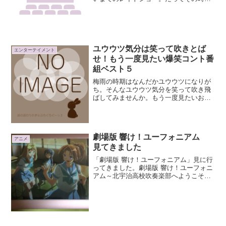
しかやってないんだものっ！感想はヒト
コト・・・オモロすぎる!!!面白かったで
すｗ
ユウウツ気分は笑って吹きとば
エンターテイメント
せ！もう一度見たい爆笑コント番
組ベスト５
梅雨の時期はなんだかユウウツになりが
ち。そんなユウウツ気分を笑って吹き飛
ばしてみませんか。もう一度見たいおす
すめのコント番組ベスト５をセレクトし
てみました。LIFE！～人生に捧げるコン
ト～『LIFE！～人生に捧げるコント～』
はＮＨＫで放送さ...
劇場版 響け！ユーフォニアム
アニメ
見てきました
「劇場版 響け！ユーフォニアム」見に行
ってきました。劇場版 響け！ユーフォニ
アム～北宇治高校吹奏楽部へようこそ～
入場者プレゼントもらってきましたー(*
´ω｀*)ミニクリアファイルの2年生バージ
ョン裏は北宇治高校仕様の譜面台紙。週
替りで入場者...