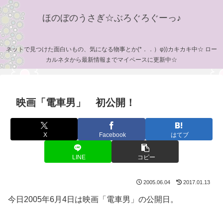
ほのぼのうさぎ☆ぶろぐろぐーっ♪
ネットで見つけた面白いもの、気になる物事とか(*．．）φ))カキカキ中☆ ロー
カルネタから最新情報までマイペースに更新中☆
映画「電車男」 初公開！
X
Facebook
はてブ
LINE
コピー
2005.06.04
2017.01.13
今日2005年6月4日は映画「電車男」の公開日。