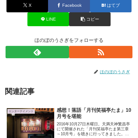
X
Facebook
はてブ
LINE
コピー
ほのぼのうさぎをフォローする
ほのぼのうさぎ
関連記事
感想！落語「月刊笑福亭たま」10
エンターテイメント
月号を堪能
2016年10月27日木曜日。天満天神繁昌亭
にて開催された「月刊笑福亭たま第三章
～10月号」を聴きに行ってきました。例