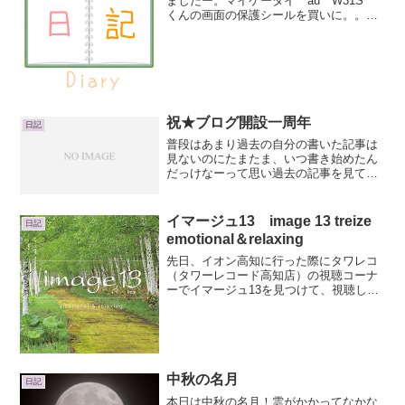
ましたー。マイケータイ au W31S
くんの画面の保護シールを買いに。。。
（前回のがはがれてしまった為）私の記
憶では「ベスト電器で売ってたはず！」
ということで、ベスト電器行ったんです
けど・・・ベスト電...
祝★ブログ開設一周年
日記
普段はあまり過去の自分の書いた記事は
見ないのにたまたま、いつ書き始めたん
だっけなーって思い過去の記事を見てみ
るとブログを一番初めに書いた日時が
「2005-03-24 00:52:15 」でした。偶然っ
てすごいなぁ。恐れ入ります。このブロ
イマージュ13 image 13 treize
日記
グを...
emotional＆relaxing
先日、イオン高知に行った際にタワレコ
（タワーレコード高知店）の視聴コーナ
ーでイマージュ13を見つけて、視聴して
たら欲しくなったので買ってきました。
image 13 treize emotional&relaxingposted
with カ...
中秋の名月
日記
本日は中秋の名月！雲がかかってなかな