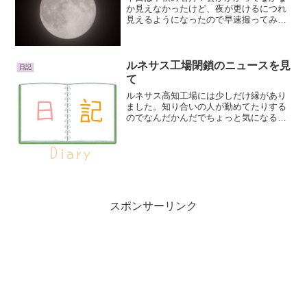
か見えなかったけど、夜が更けるにつれ
見えるようになったので早速撮ってみま
した♪撮ってみたというか・・・相方さん
に全部セッティングしてもらって私はシ
ャッターを押しただけですが(笑)NIKON
D2Xレンズ：...
ルネサス工場閉鎖のニュースを見
日記
て
ルネサス高知工場には少しだけ縁があり
ました。知り合いの人が勤めてたりする
のでなんだかんだでちょっと気になるル
ネサスの状況。ルネサス、甲府工場も閉
鎖へ ３工場の生産縮小も（朝日新聞デ
ジタル） - Y!ニュース（2017/1/14追記：
リンク切...
スポンサーリンク