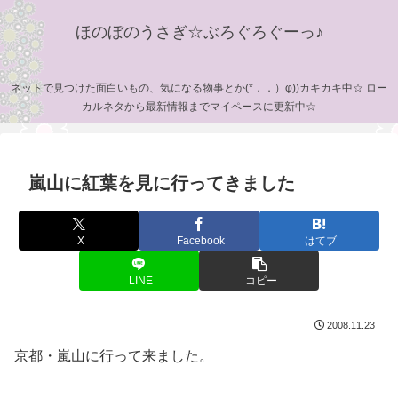
ほのぼのうさぎ☆ぶろぐろぐーっ♪
ネットで見つけた面白いもの、気になる物事とか(*．．）φ))カキカキ中☆ ロー
カルネタから最新情報までマイペースに更新中☆
嵐山に紅葉を見に行ってきました
X
Facebook
はてブ
LINE
コピー
2008.11.23
京都・嵐山に行って来ました。