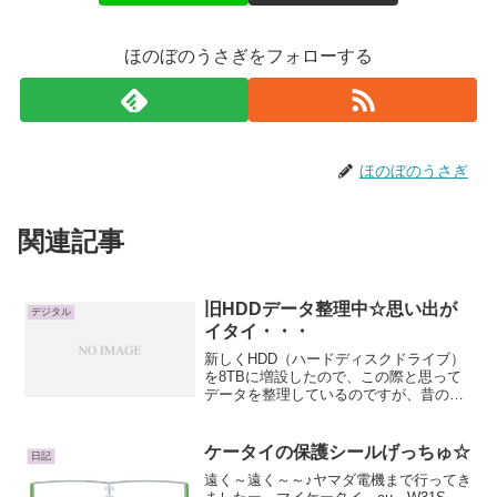
ほのぼのうさぎをフォローする
ほのぼのうさぎ
関連記事
旧HDDデータ整理中☆思い出が
デジタル
イタイ・・・
新しくHDD（ハードディスクドライブ）
を8TBに増設したので、この際と思って
データを整理しているのですが、昔の
500GB時代の外付HDDがでてきましたー
っ！(。-ω-)zzz. . . (。ﾟωﾟ) ﾊｯ!時代でいう
と、2007年頃に使用し...
ケータイの保護シールげっちゅ☆
日記
遠く～遠く～～♪ヤマダ電機まで行ってき