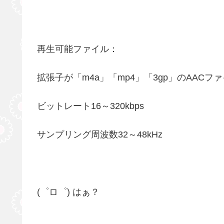
再生可能ファイル：
拡張子が「m4a」「mp4」「3gp」のAACフ
ビットレート16～320kbps
サンプリング周波数32～48kHz
(゜ロ゜) はぁ？