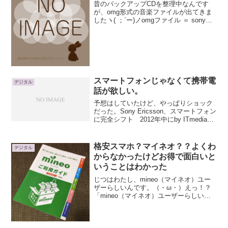
昔のバックアップCDを整理中なんです
が、omg形式の音楽ファイルが出てきま
したヽ( ；´ー)ノomgファイル ＝ sony独
自の形式。ソニー開発の著作権保護技術
である「OpenMG」による符号化が施さ
れた音楽ファイルで圧縮フォーマットは
AT...
スマートフォンじゃなくて携帯電
デジタル
話が欲しい。
予想はしていたけど、やっぱりショック
だった。Sony Ericsson、スマートフォン
に完全シフト 2012年中にby ITmedia来
年の7月で私の携帯は電波が切られてしま
う。ソニエリで、auで、と思ってたけ
ど。もちろん、一時はXperi...
格安スマホ？マイネオ？？よくわ
デジタル
からなかったけどお得で面白いと
いうことはわかった
じつはわたし、mineo（マイネオ）ユー
ザーらしいんです。（・ω・）えっ！？
「mineo（マイネオ）ユーザーらしい」
と言ったのは、ほとんど夫におまかせし
ていてわからないため。「ガラケーから
スマホにしたい」と何度かうったえてい