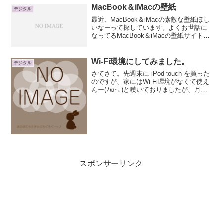
たら、うまいこと...
MacBook＆iMacの壁紙
デジタル
最近、MacBook＆iMacの素敵な壁紙ほし
いなーって探しています。よくお世話に
なってるMacBook＆iMacの壁紙サイト。
φ(．． )壁紙.comステキな壁紙がたくさ
んあるのですが、これ！ビビビッ(*´ω｀
*)！！！・・・って思うもの...
Wi-Fi環境にしてみました。
デジタル
さてさて。先週末に iPod touch を買った
のですが、家にはWi-Fi環境がなくて使え
んー(ﾉω･､)と嘆いておりましたが、月曜
日にWi-Fiルータが届きました♪購入した
のはバッファロさんちの「WZR-HP-
G300NHシリーズ」君。...
スポンサーリンク