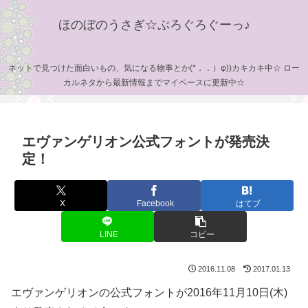
ほのぼのうさぎ☆ぶろぐろぐーっ♪
ネットで見つけた面白いもの、気になる物事とか(*．．）φ))カキカキ中☆ ロー
カルネタから最新情報までマイペースに更新中☆
エヴァンゲリオン公式フォントが発売決
定！
X
Facebook
はてブ
LINE
コピー
2016.11.08
2017.01.13
エヴァンゲリオンの公式フォントが2016年11月10日(木)