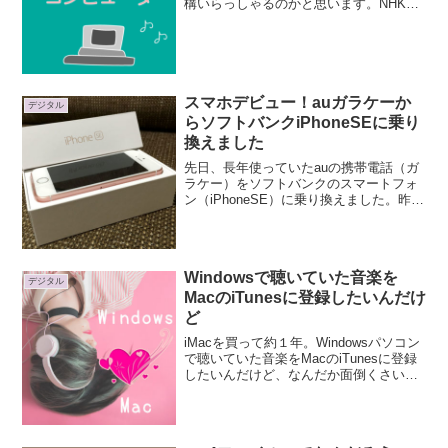
構いらっしゃるのかと思います。NHKサ
イトのリクエスト枠で見つけて「うわー
なつかしい！」と思ったのでネタにしま
すね！(*´ω｀*)幼少時代に見た記憶がある
のですが、けっ...
スマホデビュー！auガラケーか
デジタル
らソフトバンクiPhoneSEに乗り
換えました
先日、長年使っていたauの携帯電話（ガ
ラケー）をソフトバンクのスマートフォ
ン（iPhoneSE）に乗り換えました。昨年
からはauのガラケー＆マイネオiPhone6
を使用していて、ガラケーはほとんど使
わず。いつやめようかと思っていたとこ
ろ、夫...
Windowsで聴いていた音楽を
デジタル
MacのiTunesに登録したいんだけ
ど
iMacを買って約１年。Windowsパソコン
で聴いていた音楽をMacのiTunesに登録
したいんだけど、なんだか面倒くさいな
と思い放置していたのですが、どうして
も聴きたい曲が出てきたので、ついに整
理することにしました。いろんなファイ
ル形式...