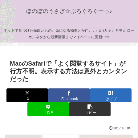
ほのぼのうさぎ☆ぶろぐろぐーっ♪
ネットで見つけた面白いもの、気になる物事とか(*．．）φ))カキカキ中☆ ロー
カルネタから最新情報までマイペースに更新中☆
MacのSafariで「よく閲覧するサイト」が
行方不明。表示する方法は意外とカンタン
だった
X
Facebook
はてブ
LINE
コピー
2017.10.18