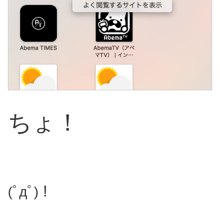
ちょ！
(ﾟдﾟ)！