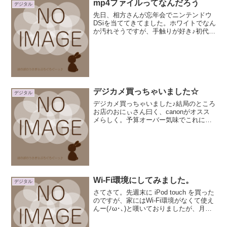
mp4ファイルってなんだろう
デジタル
先日、相方さんが忘年会でニンテンドウ
DSiを当ててきてました。ホワイトでなん
か汚れそうですが、手触りが好き♪初代
NDSと比べると、画面見やすいー軽いー
ｗｗｗニンテンドウDSi独特の機能も 面
白いです。ニンテンドウDSiカメラで写真
を撮ってあ...
デジカメ買っちゃいました☆
デジタル
デジカメ買っちゃいました♪結局のところ
お店のおにぃさん曰く、canonがオスス
メらしく。予算オーバー気味でこれにき
めましたー* ・・ ・・(o_ _)o（財布の中
からっぽ・・・（T_T) ）canon IXY
DIGITAL 700グレード...
Wi-Fi環境にしてみました。
デジタル
さてさて。先週末に iPod touch を買った
のですが、家にはWi-Fi環境がなくて使え
んー(ﾉω･､)と嘆いておりましたが、月曜
日にWi-Fiルータが届きました♪購入した
のはバッファロさんちの「WZR-HP-