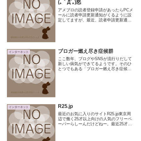
(｡｀Д´｡)怒
アメブロの読者登録申請があったらPCメ
ールに読者申請更新通知がくるように設
定してますが、最近、読者申請更新通知
のメールは来るものの実際管理画面に入
ってみると申請されていない状態っての
が多くて・・・まぁ、ズバリ。読者申請
スパムですな！【ブログ...
ブロガー燃え尽き症候群
インターネット
ここ数年、ブログやSNSが流行りだして
新しい病気ができてるようです。そのひ
とつでもある「ブロガー燃え尽き症候
群」例としてこんな感じのがあります。
ホットワイアードジャパン記事よりつま
り、ブログの作者がブログの更新やコメ
ントに対し義務感や強迫観...
R25.jp
インターネット
最近のお気に入りのサイトR25.jp東京周
辺で働く25才以上向けの人気のフリーペ
ーパーらしーんだけどねー。最近25才～
30才向けっての多いよね。アネキャンと
かもそうだし。男なら読むべし(・ω・)/