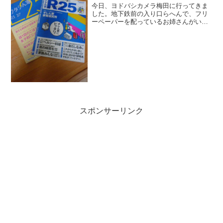
今日、ヨドバシカメラ梅田に行ってきま
した。地下鉄前の入り口らへんで、フリ
ーペーパーを配っているお姉さんがいま
した。よく見ると、R25とL25じゃないで
すかっ!!( °д°)！東京周辺を中心に、発売
日の木曜日にすぐに無くなる（らしい）
といわれ...
スポンサーリンク