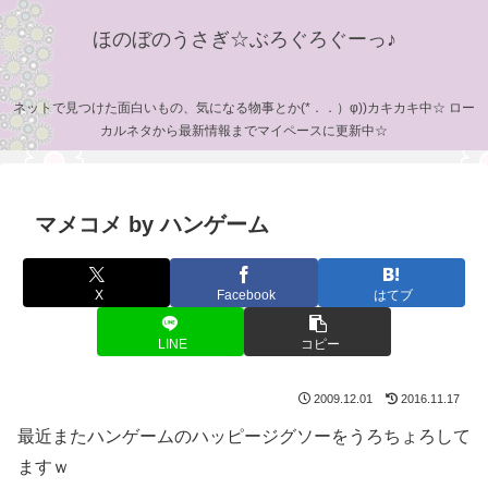
ほのぼのうさぎ☆ぶろぐろぐーっ♪
ネットで見つけた面白いもの、気になる物事とか(*．．）φ))カキカキ中☆ ロー
カルネタから最新情報までマイペースに更新中☆
マメコメ by ハンゲーム
X
Facebook
はてブ
LINE
コピー
2009.12.01
2016.11.17
最近またハンゲームのハッピージグソーをうろちょろして
ますｗ