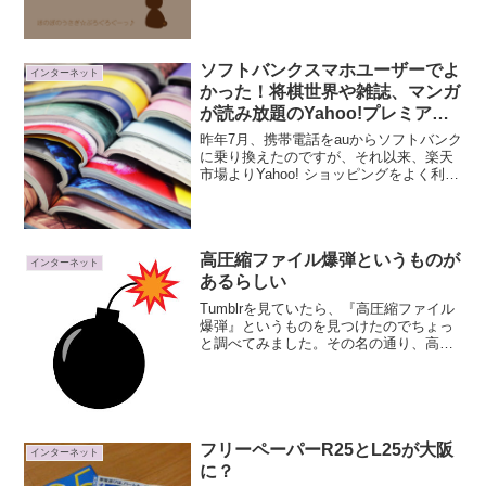
ソフトバンクスマホユーザーでよ
インターネット
かった！将棋世界や雑誌、マンガ
が読み放題のYahoo!プレミアム
会員限定『読み放題プレミアム』
昨年7月、携帯電話をauからソフトバンク
を試してみた
に乗り換えたのですが、それ以来、楽天
市場よりYahoo! ショッピングをよく利用
するようになりました。その理由は、ソ
フトバンクスマホユーザーがYahoo!ショ
ッピングで買い物をするといつでもポイ
ント1...
高圧縮ファイル爆弾というものが
インターネット
あるらしい
Tumblrを見ていたら、『高圧縮ファイル
爆弾』というものを見つけたのでちょっ
と調べてみました。その名の通り、高圧
縮なファイルで読み込んだら最後、プロ
グラムやシステムがクラッシュしたり負
荷で使用不能に陥ってしまうとい
う・・・( °д°)英語...
フリーペーパーR25とL25が大阪
インターネット
に？