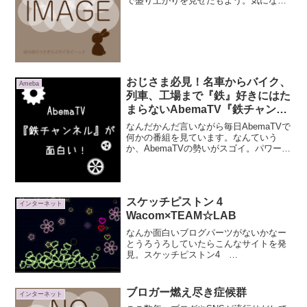
で盛り上がりを見せたもよう。気になっ
たものをピックアップ♪Yahoo！トップに
「バルス」ボタン 押すと…… - ITmedia
ニュース私の横ワイドすぎるノートパソ
コン...
おじさま必見！名車からバイク、
Ameba
列車、工場まで『鉄』好きにはた
まらないAbemaTV『鉄チャンネ
ル』が面白い！
なんだかんだ言いながら毎日AbemaTVで
何かの番組を見ています。なんていう
か、AbemaTVの勢いがスゴイ。パワーを
感じます。そんなAbemaTV。先日、2017
年5月15日（月）から『鉄チャンネル』が
スタートしました。AbemaTV『鉄...
スケッチピストン 4
インターネット
Wacom×TEAM☆LAB
なんか面白いブログパーツがないかなー
とうろうろしていたらこんなサイトを発
見。スケッチピストン4
（wacom×TEAM☆LAB）ただのらくがき
サイトじゃないんです。上からヒトやニ
コちゃんボールが落ちてきて、落書きし
ブロガー燃え尽き症候群
インターネット
たペンのラインやスタンプに...