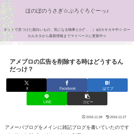
ほのぼのうさぎ☆ぶろぐろぐーっ♪
ネットで見つけた面白いもの、気になる物事とか(*．．）φ))カキカキ中☆ ロー
カルネタから最新情報までマイペースに更新中☆
アメブロの広告を削除する時はどうするん
だっけ？
X
Facebook
はてブ
LINE
コピー
2016.11.09
2016.12.27
アメーバブログをメインに雑記ブログを書いていたのです