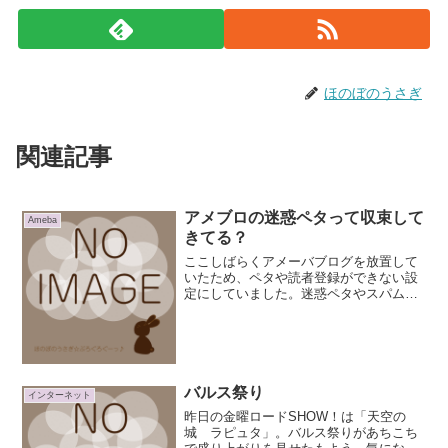
ほのぼのうさぎ
関連記事
アメブロの迷惑ペタって収束して
Ameba
きてる？
ここしばらくアメーバブログを放置して
いたため、ペタや読者登録ができない設
定にしていました。迷惑ペタやスパムな
読者登録が多かったし、消すのも大変だ
ったので。今年はアメーバブログの方も
更新を頑張ろうかなーって思い、昨日ペ
タと読者登録を受付可能に...
バルス祭り
インターネット
昨日の金曜ロードSHOW！は「天空の
城 ラピュタ」。バルス祭りがあちこち