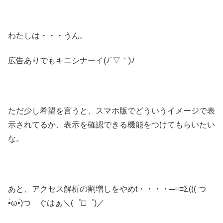
わたしは・・・うん。
広告ありでもキニシナーイ(ﾉ´▽｀)ﾉ
ただ少し希望を言うと、スマホ版でどういうイメージで表
示されてるか、表示を確認できる機能をつけてもらいたい
な。
あと、アクセス解析の割増しをやめt・・・・─=≡Σ((( つ
•̀ω•́)つ ぐはぁ＼(゜□゜)／