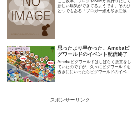
ここ数年、ブログやSNSが流行りだして
新しい病気ができてるようです。そのひ
とつでもある「ブロガー燃え尽き症候
群」例としてこんな感じのがあります。
ホットワイアードジャパン記事よりつま
り、ブログの作者がブログの更新やコメ
ントに対し義務感や強迫観...
思ったより早かった。Amebaピ
インターネット
グワールドのイベント配信終了
Amebaピグワールドはしばらく放置をし
ていたのですが、久々にピグワールドを
覗きににいったらピグワールドのイベン
ト配信終了のお知らせがきていました。
内容としては以下のふたつ。2016年12月
31日でピグワールドのイベント配信を終
了する観光イ...
スポンサーリンク