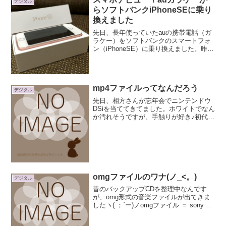
デジタル
らソフトバンクiPhoneSEに乗り
換えました
先日、長年使っていたauの携帯電話（ガ
ラケー）をソフトバンクのスマートフォ
ン（iPhoneSE）に乗り換えました。昨年
からはauのガラケー＆マイネオiPhone6
を使用していて、ガラケーはほとんど使
わず。いつやめようかと思っていたとこ
ろ、夫...
mp4ファイルってなんだろう
デジタル
先日、相方さんが忘年会でニンテンドウ
DSiを当ててきてました。ホワイトでなん
か汚れそうですが、手触りが好き♪初代
NDSと比べると、画面見やすいー軽いー
ｗｗｗニンテンドウDSi独特の機能も 面
白いです。ニンテンドウDSiカメラで写真
を撮ってあ...
omgファイルのワナ(ノ_<。)
デジタル
昔のバックアップCDを整理中なんです
が、omg形式の音楽ファイルが出てきま
したヽ( ；´ー)ノomgファイル ＝ sony独
自の形式。ソニー開発の著作権保護技術
である「OpenMG」による符号化が施さ