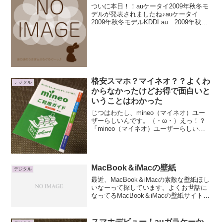
ついに本日！！auケータイ2009年秋冬モ
デルが発表されましたね♪auケータイ
2009年秋冬モデルKDDI au 2009年秋冬
モデルEXILIMケータイ CA003EXILIMケ
ータイ CA003EXILIMケータイ第3弾！1
秒間に20枚...
格安スマホ？マイネオ？？よくわ
デジタル
からなかったけどお得で面白いと
いうことはわかった
じつはわたし、mineo（マイネオ）ユー
ザーらしいんです。（・ω・）えっ！？
「mineo（マイネオ）ユーザーらしい」
と言ったのは、ほとんど夫におまかせし
ていてわからないため。「ガラケーから
スマホにしたい」と何度かうったえてい
たら、うまいこと...
MacBook＆iMacの壁紙
デジタル
最近、MacBook＆iMacの素敵な壁紙ほし
いなーって探しています。よくお世話に
なってるMacBook＆iMacの壁紙サイト。
φ(．． )壁紙.comステキな壁紙がたくさ
んあるのですが、これ！ビビビッ(*´ω｀
*)！！！・・・って思うもの...
スマホデビュー！auガラケーか