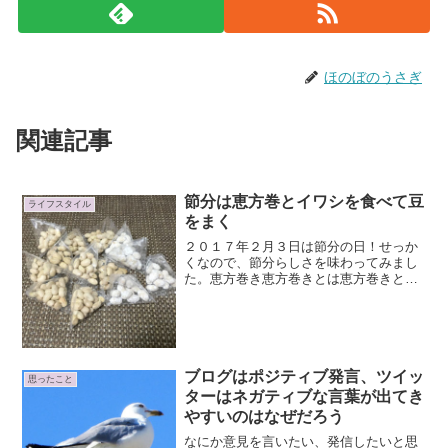
ほのぼのうさぎ
関連記事
節分は恵方巻とイワシを食べて豆
ライフスタイル
をまく
２０１７年２月３日は節分の日！せっか
くなので、節分らしさを味わってみまし
た。恵方巻き恵方巻きとは恵方巻きとは
節分に食べると縁起が良いと言われてい
る太巻きのこと。大阪近辺が発祥ではな
いかと言われていますが、いろんな説が
あるため詳しいことはわか...
ブログはポジティブ発言、ツイッ
思ったこと
ターはネガティブな言葉が出てき
やすいのはなぜだろう
なにか意見を言いたい、発信したいと思