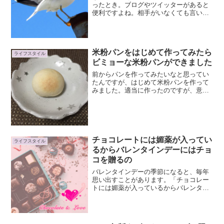
ったとき。ブログやツイッターがあると
便利ですよね。相手がいなくても言いた
いことを発信することができます。誰も
聴いてくれなくても発信するだけでけっ
こう満足感があったりします。わたしは
ブログとツイッターを使っ...
米粉パンをはじめて作ってみたら
ライフスタイル
ビミョーな米粉パンができました
前からパンを作ってみたいなと思ってい
たんですが、はじめて米粉パンを作って
みました。適当に作ったのですが、意外
とそれっぽいのができました♪美味しいと
は言えないけど（苦笑）ミコおばちゃん
のMy粉を使ってみるパンを作ってみよう
かなと、スーパーでパ...
チョコレートには媚薬が入ってい
ライフスタイル
るからバレンタインデーにはチョ
コを贈るの
バレンタインデーの季節になると、毎年
思い出すことがあります。「チョコレー
トには媚薬が入っているからバレンタイ
ンデーにチョコレートを贈る」というこ
と。ただ、これがウソなのかホントウな
のか、まったく根拠はありません。なぜ
わたしがバレンタインの季...