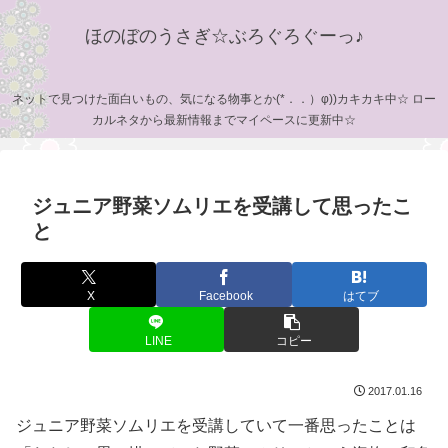
ほのぼのうさぎ☆ぶろぐろぐーっ♪
ネットで見つけた面白いもの、気になる物事とか(*．．）φ))カキカキ中☆ ロー
カルネタから最新情報までマイペースに更新中☆
ジュニア野菜ソムリエを受講して思ったこ
と
X
Facebook
はてブ
LINE
コピー
2017.01.16
ジュニア野菜ソムリエを受講していて一番思ったことは