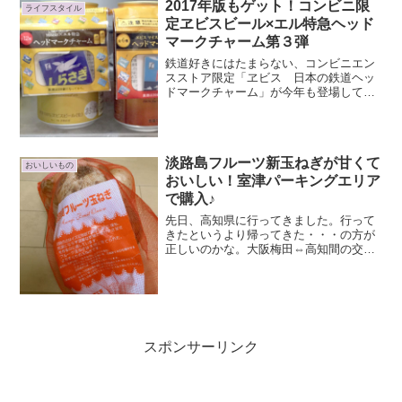
2017年版もゲット！コンビニ限
ライフスタイル
定ヱビスビール×エル特急ヘッド
マークチャーム第３弾
鉄道好きにはたまらない、コンビニエン
スストア限定「ヱビス 日本の鉄道ヘッ
ドマークチャーム」が今年も登場してい
ますよー！さっそくゲットしてきました♪
コンビニ限定「ヱビス 日本の鉄道ヘッ
ドマークチャーム」発売！今年も登場！
コンビニ限定の日本の鉄...
淡路島フルーツ新玉ねぎが甘くて
おいしいもの
おいしい！室津パーキングエリア
で購入♪
先日、高知県に行ってきました。行って
きたというより帰ってきた・・・の方が
正しいのかな。大阪梅田⇔高知間の交通
手段は、高速バス「よさこい号」を利用
しています。約５時間弱の旅です。途
中、小休止が２回あるのですが、上りの
室津パーキングエリアで購入...
スポンサーリンク