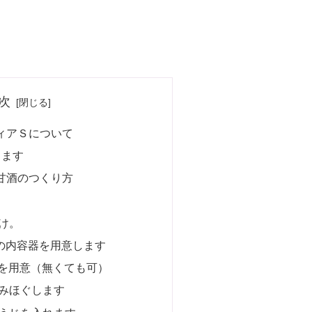
次
ィアＳについて
ります
甘酒のつくり方
け。
の内容器を用意します
を用意（無くても可）
みほぐします