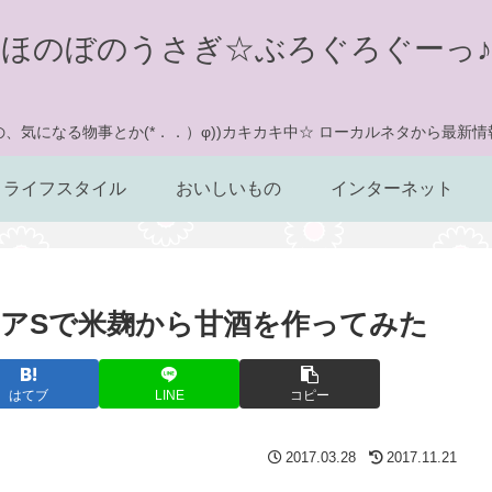
ほのぼのうさぎ☆ぶろぐろぐーっ♪
、気になる物事とか(*．．）φ))カキカキ中☆ ローカルネタから最新
ライフスタイル
おいしいもの
インターネット
アSで米麹から甘酒を作ってみた
はてブ
LINE
コピー
2017.03.28
2017.11.21