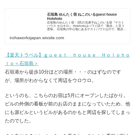
石垣島 ゆんたく宿 ねこのいるguest house
Holoholo
石垣島のゆんたく宿・3匹の兄弟子ねこのいる宿『ゲスト
ハウス ホロホロ』 Holoholoはハワイ語で「散歩」と言う
意味。 石垣島の中心地にあるゲストハウスなので、散歩気
分でどこへいくにも便利な立地です。 ​離島ターミナル・石
垣島ヴィレッジ・...
irohaworksjapan.wixsite.com
【楽天トラベル】ｇｕｅｓｔ ｈｏｕｓｅ Ｈｏｌｏｈｏ
ｌｏ＜石垣島＞
石垣港から徒歩10分ほどの場所・・・のはずなのです
が、場所がわからなくて周辺をウロウロ。
というのも、こちらのお宿は5月にオープンしたばかり。
ビルの外側の看板が前のお店のままになっていたため、他
にも源ビルというビルがあるのかもと周辺を探してしまっ
たのでした。