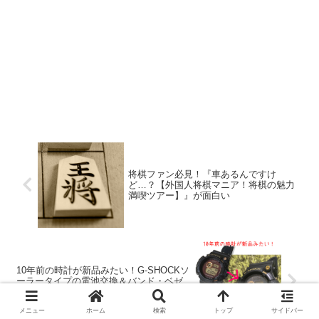
将棋ファン必見！『車あるんですけ
ど…？【外国人将棋マニア！将棋の魅力
満喫ツアー】』が面白い
10年前の時計が新品みたい！G-SHOCKソ
ーラータイプの電池交換＆バンド・ベゼ
ル交換してもらいました
メニュー
ホーム
検索
トップ
サイドバー