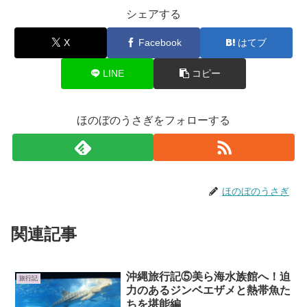
シェアする
X
Facebook
はてブ
LINE
コピー
ほのぼのうさぎをフォローする
ほのぼのうさぎ
関連記事
沖縄旅行記⑤美ら海水族館へ！迫
旅行記
力のあるジンベエザメと熱帯魚た
ちを堪能編