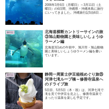
2006年3月6日（月曜日）～3月11日（土
曜日）の6日間、沖縄県・沖縄本島に旅行
にいってきました。沖縄旅行記5泊6日の
旅！こちらの記事では、沖縄4日め、美ら
海水族館を堪能編です。4日目の予定：恩
納村～美ら海水族館～古宇利島～マリン
ピアザオ...
北海道横断カントリーサインの旅
旅行記
③旭山動物園と美味しいしょうゆ
ラーメン編
北海道3日めの午前中、旭川市・旭山動物
園と美味しいしょうゆラーメン編を書い
ています。
静岡一周富士伊豆箱根めぐり旅㉕
旅行記
河津七滝ループ橋～修善寺温泉へ
のドライブ旅
5日目、5月5日（木・祝）は、河津七滝で
滝を見て中伊豆を北上し、修善寺温泉で
まったり温泉を楽しむ予定です。