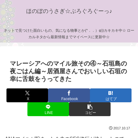
ほのぼのうさぎ☆ぶろぐろぐーっ♪
ネットで見つけた面白いもの、気になる物事とか(*．．）φ))カキカキ中☆ ロー
カルネタから最新情報までマイペースに更新中☆
マレーシアへのマイル旅その④～石垣島の
夜ごはん編～居酒屋さんでおいしい石垣の
幸に舌鼓をうってきた
X
Facebook
はてブ
LINE
コピー
2017.10.17