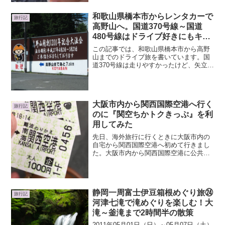
和歌山県橋本市からレンタカーで
旅行記
高野山へ。国道370号線～国道
480号線はドライブ好きにもキビ
しい修行の道
この記事では、和歌山県橋本市から高野
山までのドライブ旅を書いています。国
道370号線は走りやすかったけど、矢立か
らの国道480号線はけっこう疲れました。
高野山まで車で行くなら覚悟がいります
ね^^;
大阪市内から関西国際空港へ行く
旅行記
のに『関空ちかトクきっぷ』を利
用してみた
先日、海外旅行に行くときに大阪市内の
自宅から関西国際空港へ初めて行きまし
た。大阪市内から関西国際空港に公共交
通を利用して行く場合は、リムジンバス
とJRと南海電鉄の３パターン。どれを利
用するかは値段と利便性のどちらを重視
するかで変わりますが、...
静岡一周富士伊豆箱根めぐり旅㉔
旅行記
河津七滝で滝めぐりを楽しむ！大
滝～釜滝まで2時間半の散策
2011年05月01日（日）～05月07日（土）