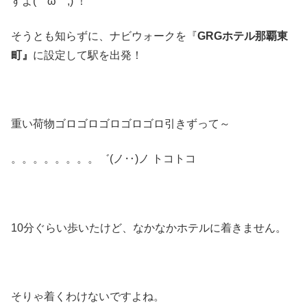
すよ(￣ω￣;) ！
そうとも知らずに、ナビウォークを『
GRGホテル那覇東
町』
に設定して駅を出発！
重い荷物ゴロゴロゴロゴロゴロ引きずって～
。。。。。。。。゛(ノ‥)ノ トコトコ
10分ぐらい歩いたけど、なかなかホテルに着きません。
そりゃ着くわけないですよね。