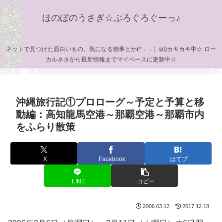
ほのぼのうさぎ☆ぶろぐろぐーっ♪
ネットで見つけた面白いもの、気になる物事とか(*．．）φ))カキカキ中☆ ロー
カルネタから最新情報までマイペースに更新中☆
沖縄旅行記①プロローグ～予定と予算と移
動編：高知龍馬空港～那覇空港～那覇市内
をふらり散策
X
Facebook
はてブ
LINE
コピー
2006.03.12
2017.12.18