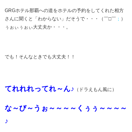
GRGホテル那覇への道をホテルの予約をしてくれた相方
さんに聞くと「わからない」だそうで・・・（￣□￣
；
）
ぅぉぃぅぉぃ大丈夫か・・・。
でも！そんなときでも大丈夫！！
てれれれってれ～ん♪
（ドラえもん風に）
な～び～うぉ～～～～くぅぅ～～～～
♪