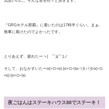
気悪いのに。そんな道を黙々と歩きます。
『GRGホテル那覇』に着いたのは17時半ぐらい。まぁ、
無事に着けたのでよかったです。
とりあえず、疲れたーヽ( ￣д￣;)ノ
そして、おなかすいたーo(>ロ<o) (o>ロ<)oバタバタo(>ロ
<o) (o>ロ<)o
夜ごはんはステーキハウス88でステーキ！