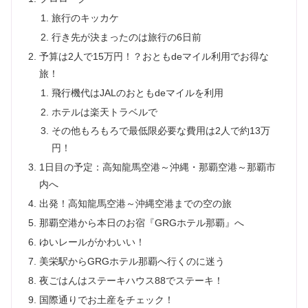
旅行のキッカケ
行き先が決まったのは旅行の6日前
予算は2人で15万円！？おともdeマイル利用でお得な
旅！
飛行機代はJALのおともdeマイルを利用
ホテルは楽天トラベルで
その他もろもろで最低限必要な費用は2人で約13万
円！
1日目の予定：高知龍馬空港～沖縄・那覇空港～那覇市
内へ
出発！高知龍馬空港～沖縄空港までの空の旅
那覇空港から本日のお宿『GRGホテル那覇』へ
ゆいレールがかわいい！
美栄駅からGRGホテル那覇へ行くのに迷う
夜ごはんはステーキハウス88でステーキ！
国際通りでお土産をチェック！