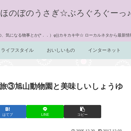
ほのぼのうさぎ☆ぶろぐろぐーっ♪
、気になる物事とか(*．．）φ))カキカキ中☆ ローカルネタから最新
ライフスタイル
おいしいもの
インターネット
旅③旭山動物園と美味しいしょうゆ
はてブ
LINE
コピー