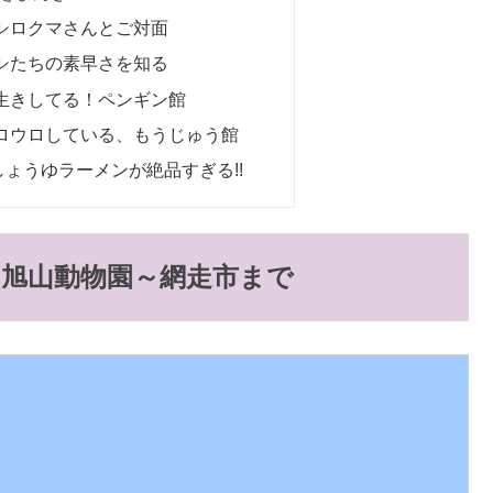
シロクマさんとご対面
シたちの素早さを知る
生きしてる！ペンギン館
ロウロしている、もうじゅう館
ょうゆラーメンが絶品すぎる!!
～旭山動物園～網走市まで