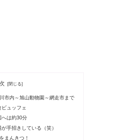
次
旭川市内～旭山動物園～網走市まで
食ビュッフェ
へは約30分
場が手招きしている（笑）
半をまんきつ！