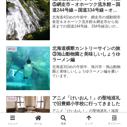
⑤網走市～オホーツク流氷館～国
道244号線～国道334号線～オシ
ンコシンの滝までオホーツク海沿
北海道4日めの午前中、網走市の感動朝市
いの快適ドライブの旅
食堂＆オホーツク流氷館＆網走市から知
床までの国道244号線、334号線沿いのカ
ントリーサインの旅とオシンコシンの滝
までのお話を書いています。
北海道横断カントリーサインの旅
旅行記
③旭山動物園と美味しいしょうゆ
ラーメン編
北海道3日めの午前中、旭川市・旭山動物
園と美味しいしょうゆラーメン編を書い
ています。
アニメ「けいおん！」の聖地巡礼
アニメ
で旧豊郷小学校に行ってきました
アニメ「けいおん！」の聖地巡礼！滋賀
県豊郷町の豊郷小学校旧校舎へ見学に行
ってきました。・・・行ってきたという
か、夫に連れて行かれたというか^^;( °д°)
メニュー
ホーム
検索
トップ
サイドバー