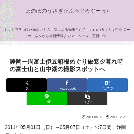
ほのぼのうさぎ☆ぶろぐろぐーっ♪
ネットで見つけた面白いもの、気になる物事とか(*．．）φ))カキカキ中☆ ロー
カルネタから最新情報までマイペースに更新中☆
静岡一周富士伊豆箱根めぐり旅⑫夕暮れ時
の富士山と山中湖の撮影スポットへ
X
Facebook
はてブ
LINE
コピー
2011.05.08
2017.12.29
2011年05月01日（日）～05月07日（土）の7日間、静岡