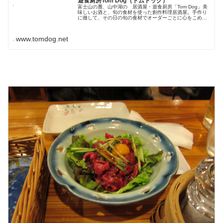
遊食厨房Tom Dog（トムドッグ）
富士山の麓、山中湖の 居酒屋・遊食厨房「Tom Dog」美
味しいお酒と、旬の食材を使った創作料理居酒屋。手作り
に徹して、その日の旬の食材でオーダーごとに心をこめて
お作りしていますので是非そのおいしさを実感して下さ
い！
www.tomdog.net