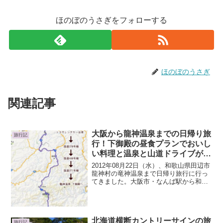
ほのぼのうさぎをフォローする
ほのぼのうさぎ
関連記事
大阪から龍神温泉までの日帰り旅
旅行記
行！下御殿の昼食プランでおいし
い料理と温泉と山道ドライブが楽
しい
2012年08月22日（水）、和歌山県田辺市
龍神村の竜神温泉まで日帰り旅行に行っ
てきました。大阪市・なんば駅から和歌
山県・橋本駅まで南海電車。橋本駅から
はレンタカーを借りて龍神温泉までドラ
イブ。予約しておいた『龍神温泉 下御
殿』に昼食プラン...
北海道横断カントリーサインの旅
旅行記