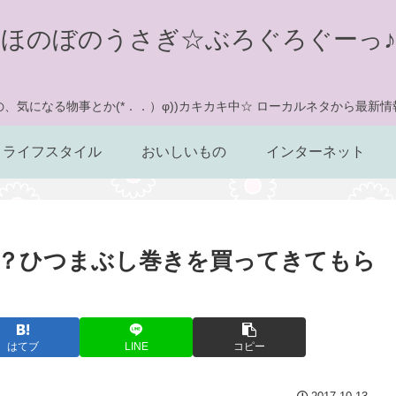
ほのぼのうさぎ☆ぶろぐろぐーっ♪
、気になる物事とか(*．．）φ))カキカキ中☆ ローカルネタから最新
ライフスタイル
おいしいもの
インターネット
？ひつまぶし巻きを買ってきてもら
はてブ
LINE
コピー