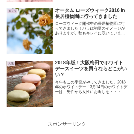
る福袋もいくつかあったり。早いですね
^^;大阪の百貨店の...
オータム ローズウィーク2016 in
カメラ
長居植物園に行ってきました
ローズウィーク開催中の長居植物園に行
ってきました！バラは初夏のイメージが
ありますが、秋もキレイに咲いています♪
今日は青空も見えるけど雲も出ている、
まあまあ良いお天気ではあったんだけ
ど、風が強くて太陽が雲に隠れると寒か
ったです。木枯らし1号が...
2018年版！大阪梅田でホワイト
大阪
デースイーツを買うならどこがい
い？
今年もこの季節がやってきました、2018
年のホワイトデー！3月14日のホワイトデ
ーは、男性から女性にお返しを・・・と
いうイベントですが、もちろん自分用に
ホワイトデーのスイーツをゲットしに行
きますよ！バレンタインデーも楽しいで
すが、ホワイトデ...
スポンサーリンク