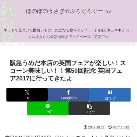
ほのぼのうさぎ☆ぶろぐろぐーっ♪
ネットで見つけた面白いもの、気になる物事とか(*．．）φ))カキカキ中☆ ロー
カルネタから最新情報までマイペースに更新中☆
阪急うめだ本店の英国フェアが楽しい！ス
コーン美味しい！！第50回記念 英国フェ
ア2017に行ってきたよ
X
Facebook
はてブ
LINE
コピー
2017.10.11
2017.10.12