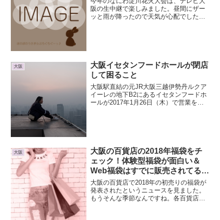
今年のなにわ淀川花火大会は、テレビ大
阪の生中継で楽しみました。昼間にザー
ッと雨が降ったので天気が心配でした
が、晴れてよかったです。テレビ大阪
『なにわ淀川花火大会生中継２０１７』
大阪の夏の風物詩となったなにわ淀川花
火大会。今年で２９回目！今年...
大阪イセタンフードホールが閉店
大阪
して困ること
大阪駅直結の元JR大阪三越伊勢丹ルクア
イーレの地下B2にあるイセタンフードホ
ールが2017年1月26日（木）で営業を終
了するそうです。食品フロアポイントカ
ードの終了やUCCの閉店はハガキで知っ
ていたのですが、まさかイセタンフード
ホール自体が...
大阪の百貨店の2018年福袋をチ
大阪
ェック！体験型福袋が面白い＆
Web福袋はすでに販売されてる
よ！！
大阪の百貨店で2018年の初売りの福袋が
発表されたというニュースを見ました。
もうそんな季節なんですね。各百貨店の
オンラインショップでは、早くも福袋を
予約販売中。じつはすでに売り切れてい