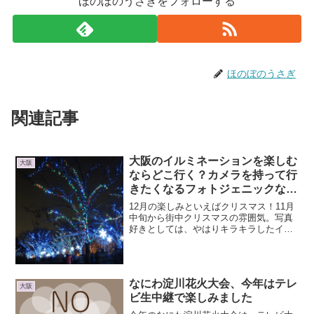
ほのぼのうさぎをフォローする
ほのぼのうさぎ
関連記事
大阪のイルミネーションを楽しむ
大阪
ならどこ行く？カメラを持って行
きたくなるフォトジェニックなス
ポットをチェック！
12月の楽しみといえばクリスマス！11月
中旬から街中クリスマスの雰囲気。写真
好きとしては、やはりキラキラしたイル
ミネーションが楽しみです。大阪のイル
ミネーションスポットはたくさん。今年
はどこに行こうかな！ここはハズせな
い！中之島・OSAKA...
なにわ淀川花火大会、今年はテレ
大阪
ビ生中継で楽しみました