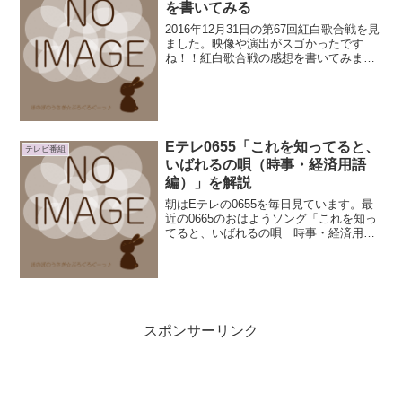
を書いてみる
2016年12月31日の第67回紅白歌合戦を見
ました。映像や演出がスゴかったです
ね！！紅白歌合戦の感想を書いてみまし
た。第67回紅白歌合戦2016年の司会者
は、紅組司会が有村架純さん、白組司会
が嵐の相葉雅紀くん！総合司会は武田真
一アナウンサ...
Eテレ0655「これを知ってると、
テレビ番組
いばれるの唄（時事・経済用語
編）」を解説
朝はEテレの0655を毎日見ています。最
近の0665のおはようソング「これを知っ
てると、いばれるの唄 時事・経済用語
編」。時事・経済用語を覚えたいのです
が、なかなか覚えられないので文字にし
てみました。こういうアルファベットの
略語は英語に直さ...
スポンサーリンク