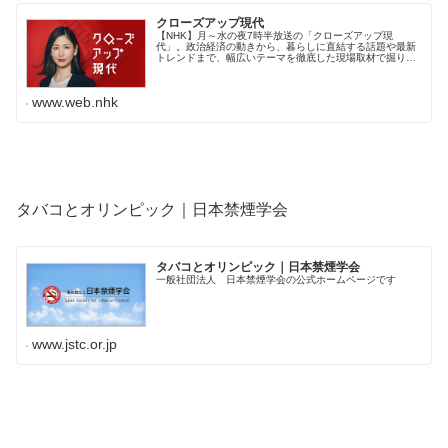
クローズアップ現代
【NHK】月～水の夜7時半放送の「クローズアップ現
代」。政治経済の動きから、暮らしに直結する話題や最新
トレンドまで、幅広いテーマを徹底した現場取材で掘り下
げます。目指すは“心に刺さるジャーナリズム”。キャスタ
ーは桑子真帆アナウンサーです。1...
www.web.nhk
タバコとオリンピック｜日本禁煙学会
タバコとオリンピック｜日本禁煙学会
一般社団法人 日本禁煙学会の公式ホームページです
www.jstc.or.jp