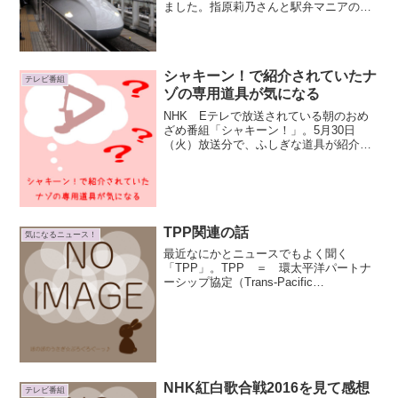
ました。指原莉乃さんと駅弁マニアのお
じさん５人が、伊豆・箱根の鉄道旅を回
るという番組。面白かったです。さし旅
「駅弁マニアと巡る熱狂ツアー」さし旅
「駅弁マニアと巡る熱...
シャキーン！で紹介されていたナ
テレビ番組
ゾの専用道具が気になる
NHK Eテレで放送されている朝のおめ
ざめ番組「シャキーン！」。5月30日
（火）放送分で、ふしぎな道具が紹介さ
れていました。使い方を聞いてビック
リ。なるほどー！どういう道具なのか、
価格がいくらくらいなのか、気になった
ので調べてみました。さく...
TPP関連の話
気になるニュース！
最近なにかとニュースでもよく聞く
「TPP」。TPP ＝ 環太平洋パートナ
ーシップ協定（Trans-Pacific
Partnership）中野剛志先生の話がよくわ
かりやすくて面白いので((φ(．．。)メモ
メモ（2017/1/27追記：リンク...
NHK紅白歌合戦2016を見て感想
テレビ番組