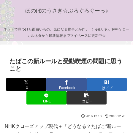
ほのぼのうさぎ☆ぶろぐろぐーっ♪
ネットで見つけた面白いもの、気になる物事とか(*．．）φ))カキカキ中☆ ロー
カルネタから最新情報までマイペースに更新中☆
たばこの新ルールと受動喫煙の問題に思う
こと
X
Facebook
はてブ
LINE
コピー
2016.12.18
2016.12.28
NHKクローズアップ現代＋「どうなる？たばこ“新ルー