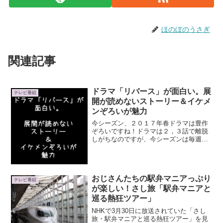
ほのぼのうさぎ
関連記事
ドラマ「リバース」が面白い。展
テレビ番組
開が読めないストーリー＆イケメ
ンぞろいが魅力
今シーズン、２０１７年春ドラマは豊作
ぞろいですね！ドラマは２，３話で離脱
しがちなのですが、今シーズンは毎週楽
しみにしているドラマが５つも！「4号警
備」「CRISIS 公安機動捜査隊特捜班」
「ファイナルファンタジーXIV 光のお父
さん」「女囚...
おじさんたちの駅弁マニアっぷり
テレビ番組
が楽しい！さし旅「駅弁マニアと
巡る熱狂ツアー」
NHKで3月30日に放送されていた「さし
旅・駅弁マニアと巡る熱狂ツアー」を見