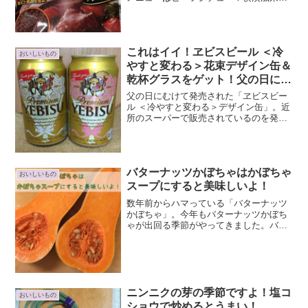
ビーフシチューでビーフシチューを作り
ました。酸味とコクが美味しい大人の
味！横濱舶来亭ビーフシチューをゲット
昨日、近所のスーパーに行っ...
これはイイ！ヱビスビール ＜冷
おいしいもの
やすと変わる＞花束デザイン缶＆
乾杯グラスをゲット！父の日に良
いね！！
父の日にむけて発売された「ヱビスビー
ル ＜冷やすと変わる＞デザイン缶」。近
所のスーパーで販売されているのを発
見。６缶セットには、YEBISU特製 乾杯
グラスがついていたので速攻ゲット！！
この乾杯グラス、けっこう良いです♪お気
に入り(*´ω｀...
バターナッツかぼちゃはかぼちゃ
おいしいもの
スープにすると美味しいよ！
数年前からハマっている「バターナッツ
かぼちゃ」。今年もバターナッツかぼち
ゃが出回る季節がやってきました。バタ
ーナッツかぼちゃが手に入ったら必ず作
るのは「かぼちゃスープ」。今年も美味
しいです。バターナッツかぼちゃはハロ
ウィン前後が旬バターナッ...
ニンニクの芽の季節ですよ！塩コ
おいしいもの
ショウで炒めるとうまい！