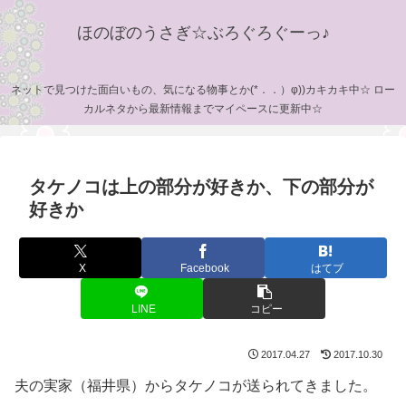
ほのぼのうさぎ☆ぶろぐろぐーっ♪
ネットで見つけた面白いもの、気になる物事とか(*．．）φ))カキカキ中☆ ロー
カルネタから最新情報までマイペースに更新中☆
タケノコは上の部分が好きか、下の部分が
好きか
X
Facebook
はてブ
LINE
コピー
2017.04.27
2017.10.30
夫の実家（福井県）からタケノコが送られてきました。