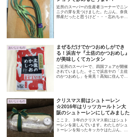
近所のスーパーの生産者コーナーでニン
ニクの芽を見つけました。たぶん、奈良
県産だったと思うけど・・・忘れちゃっ
た(>ω<)葉ニンニク大国の高知県ならいざ
知らず、国産のニンニクの芽が大阪市内
のスーパーで手に入るとは！もう喜々と
して買ってきました...
まぜるだけでかつおめしができ
おいしいもの
る！浜吉ヤ『土佐のかつおめし』
が美味しくてカンタン
ご近所のスーパーで、四国フェアが開催
されていました。そこで浜吉ヤの「土佐
のかつおめし」を発見！高知に住んでい
た頃に、しょうゆ味を何度か食べまし
た。味付けが絶品で美味しいんですよ
ね。うわー懐かしい！と思って購入。し
ょうゆ味は食べたことがあるけ...
クリスマス前はシュトーレン
おいしいもの
☆2016年はリッツカールトン大
阪のシュトーレンにしてみました
ここ２、３年のクリスマス前にはシュト
ーレンを楽しんでいます。わたしがシュ
トーレンを知ったキッカケはたぶん、２
０１２年に放送されたNHK美の壺「クリ